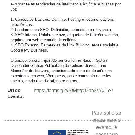
explóranse as tendencias de Intelixencia Artificial e buscas por 
voz

1. Conceptos Básicos: Dominio, hosting e recomendacións 
estratéxicas.

2. Fundamentos SEO: Definición, autoridade e relevancia.

3. SEO Interno: Palabras clave, etiquetas de título/descrición, 
arquitectura web e contido de calidade.

4. SEO Externo: Estratexias de Link Building, redes sociais e 
Google My Business.

O obradoiro será impartido por Guillermo Nass, TSU en 
Deseñador Gráfico Publicitario do Colexio Universitario 
Monseñor de Talavera, entusiasta da cor e do deseño con 
experiencia en web, Wordpress, posicionamento en redes 
sociais, márketing dixital, entre outros.
Url do
https://forms.gle/StMqqtJ3ba2VAJ1e7
Evento:
Para solicitar
praza para o
evento, é
necesario