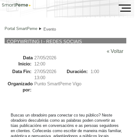
Evento
Portal SmartPeme
Evento
COPYWRITING I - REDES SOCIAIS
« Voltar
Data
27/05/2026
Inicio:
12:00
Data Fin:
27/05/2026
Duración:
1:00
13:00
Organizado
Punto SmartPeme Vigo
por:
Buscas un obradoiro para conectar co teu público? Neste 
obradoiro descubrirás como as palabras poden convertir as 
túas publicacións en conversacións e as persoas seguidores 
en clientes. Coñecerás como escribir de maneira máis familiar, 
auténtica e persuasiva, adaptándonos a públicos locais.
