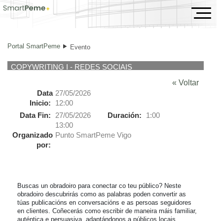
Evento
Portal SmartPeme
Evento
COPYWRITING I - REDES SOCIAIS
« Voltar
Data
27/05/2026
Inicio:
12:00
Data Fin:
27/05/2026
Duración:
1:00
13:00
Organizado
Punto SmartPeme Vigo
por:
Buscas un obradoiro para conectar co teu público? Neste 
obradoiro descubrirás como as palabras poden convertir as 
túas publicacións en conversacións e as persoas seguidores 
en clientes. Coñecerás como escribir de maneira máis familiar, 
auténtica e persuasiva, adaptándonos a públicos locais.
