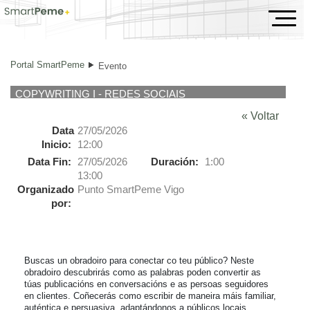
Evento
Portal SmartPeme
Evento
COPYWRITING I - REDES SOCIAIS
« Voltar
Data
27/05/2026
Inicio:
12:00
Data Fin:
27/05/2026
Duración:
1:00
13:00
Organizado
Punto SmartPeme Vigo
por:
Buscas un obradoiro para conectar co teu público? Neste 
obradoiro descubrirás como as palabras poden convertir as 
túas publicacións en conversacións e as persoas seguidores 
en clientes. Coñecerás como escribir de maneira máis familiar, 
auténtica e persuasiva, adaptándonos a públicos locais.
