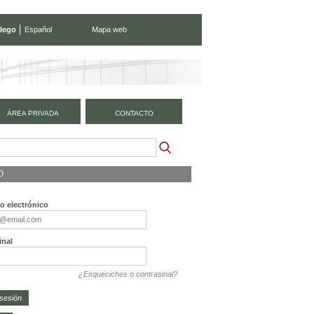
lego
Español
Mapa web
ÁREA PRIVADA
CONTACTO
O
o electrónico
inal
¿Esqueciches o contrasinal?