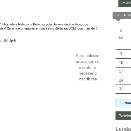
Rexist
CALENDA
Publicidade e Relacións Públicas pola Universidad de Vigo, cun 
e A Coruña e un master en márketing dixital na UCM, con mais de 3 
«
Lu
tnBNiBjv6
3
Para solicitar
praza para o
10
evento, é
17
necesario
inscribirse
24
31
Non
Próxim
Lenda