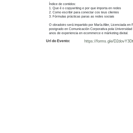
Índice de contidos:

1. Que é o copywriting e por que importa en redes

2. Como escribir para conectar cos teus clientes

3. Fórmulas prácticas paras as redes sociais

O obradoiro será impartido por María Aller, Licenciada en 
postgrado en Comunicación Corporativa pola Universidad d
anos de experiencia en ecommerce e márketing dixital.
Url do Evento:
https://forms.gle/D2dovY3D