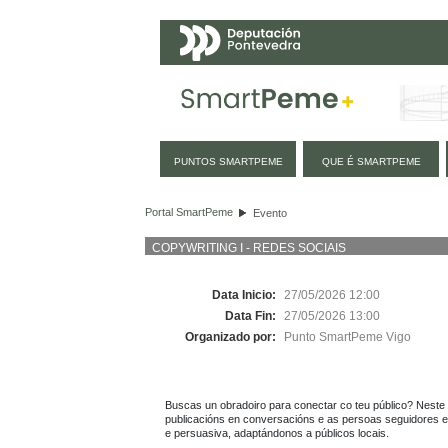
Navegación
PUNTOS SMARTPEME
QUE É SMARTPEME
Evento
Portal SmartPeme
Evento
COPYWRITING I - REDES SOCIAIS
Data Inicio:
27/05/2026 12:00
Data Fin:
27/05/2026 13:00
Organizado por:
Punto SmartPeme Vigo
Buscas un obradoiro para conectar co teu público? Neste 
publicacións en conversacións e as persoas seguidores en 
e persuasiva, adaptándonos a públicos locais.
