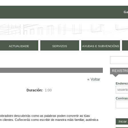
Ga
ACTUALIDADE
SERVIZOS
AXUDAS E SUBVENCIÓNS
REXISTR
« Voltar
Enderez
Duración:
1:00
Contras
obradoiro descubrirás como as palabras poden convertir as túas 
clientes. Coñecerás como escribir de maneira máis familiar, auténtica 