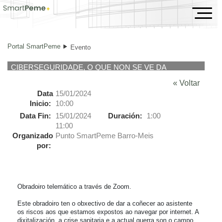
Evento
Portal SmartPeme
Evento
CIBERSEGURIDADE, O QUE NON SE VE DA
NAVEGACIÓN NA INTERNET
« Voltar
Data
15/01/2024
Inicio:
10:00
Data Fin:
15/01/2024
Duración:
1:00
11:00
Organizado
Punto SmartPeme Barro-Meis
por:
Obradoiro telemático a través de Zoom.

Este obradoiro ten o obxectivo de dar a coñecer ao asistente 
os riscos aos que estamos expostos ao navegar por internet. A 
dixitalización, a crise sanitaria e a actual guerra son o campo 