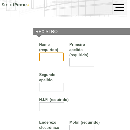
Evento
REXISTRO
Nome
Primeiro
(requirido)
apelido
(requirido)
Segundo
apelido
N.I.F.
(requirido)
Enderezo
Móbil
(requirido)
electrónico