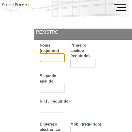
Evento
REXISTRO
Nome
Primeiro
(requirido)
apelido
(requirido)
Segundo
apelido
N.I.F.
(requirido)
Enderezo
Móbil
(requirido)
electrónico