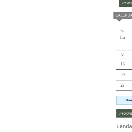
Rexist
CALENDA
«
Lu
6
13
20
27
Non
Próxim
Lenda