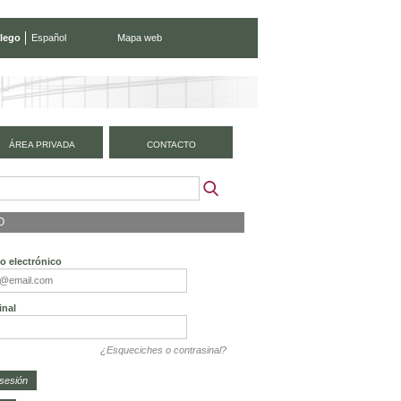
lego
Español
Mapa web
ÁREA PRIVADA
CONTACTO
O
o electrónico
inal
¿Esqueciches o contrasinal?