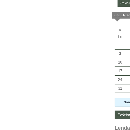
Rexist
CALENDA
«
Lu
3
10
17
24
31
Non
Próxim
Lenda