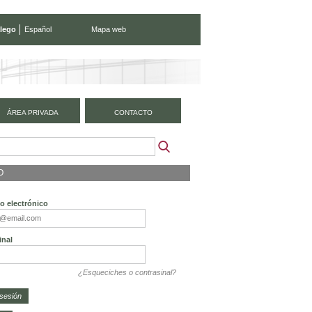
lego
Español
Mapa web
ÁREA PRIVADA
CONTACTO
O
o electrónico
inal
¿Esqueciches o contrasinal?