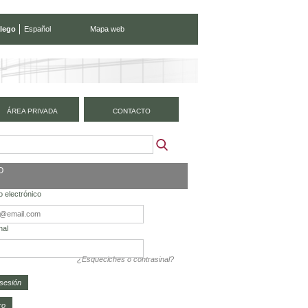
lego
Español
Mapa web
ÁREA PRIVADA
CONTACTO
O
 electrónico
nal
¿Esqueciches o contrasinal?
ro