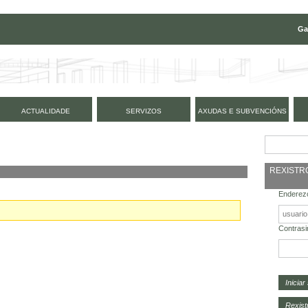
Ga
ACTUALIDADE
SERVIZOS
AXUDAS E SUBVENCIÓNS
REXISTR
Enderezo
Contrasi
Rexist