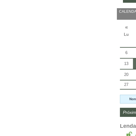
CALENDA
«
Lu
6
13
20
27
Non
Próxim
Lenda