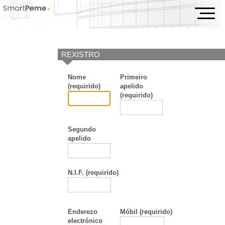
Evento
REXISTRO
Nome
Primeiro
(requirido)
apelido
(requirido)
Segundo
apelido
N.I.F.
(requirido)
Enderezo
Móbil
(requirido)
electrónico