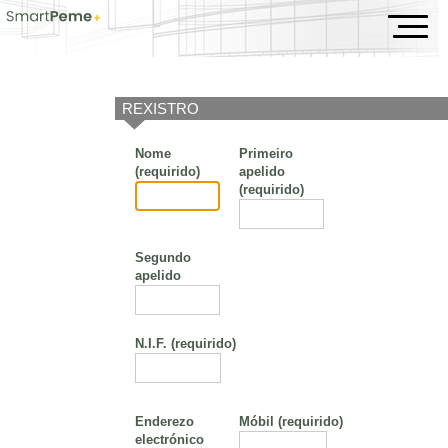
Evento
REXISTRO
Nome
Primeiro
(requirido)
apelido
(requirido)
Segundo
apelido
N.I.F.
(requirido)
Enderezo
Móbil
(requirido)
electrónico