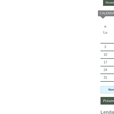
Rexist
CALENDA
«
Lu
3
10
17
24
31
Non
Próxim
Lenda