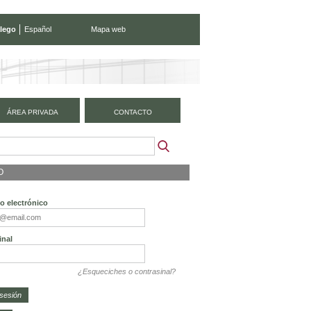
lego
Español
Mapa web
ÁREA PRIVADA
CONTACTO
O
o electrónico
inal
¿Esqueciches o contrasinal?