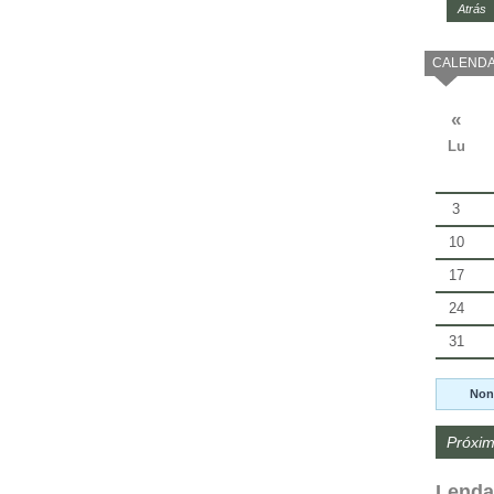
Atrás
CALENDA
«
Lu
3
10
17
24
31
Non
Próxim
Lenda