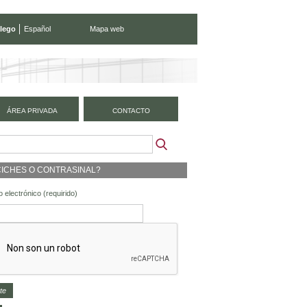
lego
Español
Mapa web
ÁREA PRIVADA
CONTACTO
ICHES O CONTRASINAL?
 electrónico
(requirido)