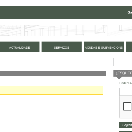
Ga
ACTUALIDADE
SERVIZOS
AXUDAS E SUBVENCIÓNS
¿ESQUEC
Enderezo