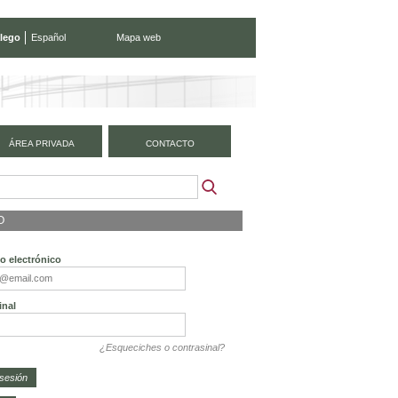
lego
Español
Mapa web
ÁREA PRIVADA
CONTACTO
O
o electrónico
inal
¿Esqueciches o contrasinal?