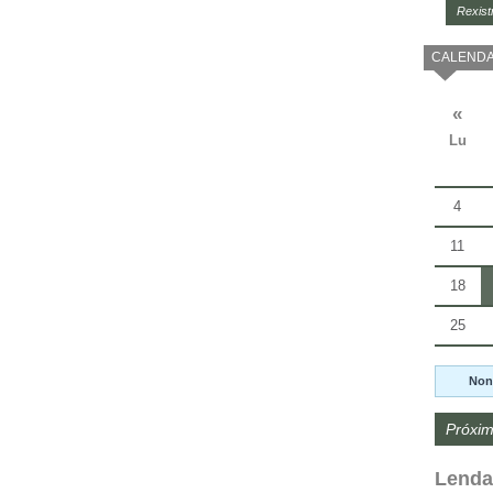
Rexist
CALENDA
«
Lu
4
11
18
25
Non
Próxim
Lenda