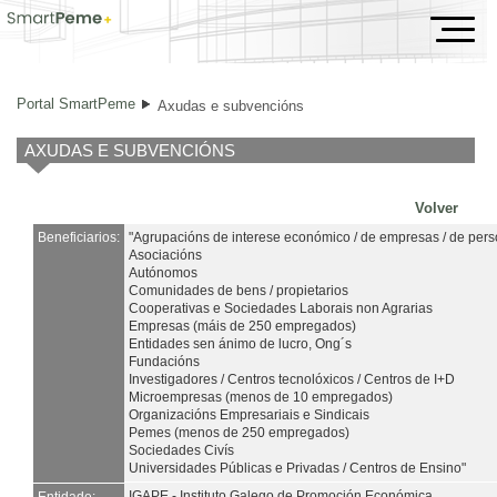
Axudas e subvencións
Portal SmartPeme
Axudas e subvencións
AXUDAS E SUBVENCIÓNS
Volver
Beneficiarios:
"Agrupacións de interese económico / de empresas / de perso
Asociacións
Autónomos
Comunidades de bens / propietarios
Cooperativas e Sociedades Laborais non Agrarias
Empresas (máis de 250 empregados)
Entidades sen ánimo de lucro, Ong´s
Fundacións
Investigadores / Centros tecnolóxicos / Centros de I+D
Microempresas (menos de 10 empregados)
Organizacións Empresariais e Sindicais
Pemes (menos de 250 empregados)
Sociedades Civís
Universidades Públicas e Privadas / Centros de Ensino"
IGAPE - Instituto Galego de Promoción Económica