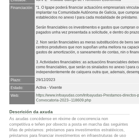
Entidade:
"1. O Igape poderá financiar actuacións empresariais vincul
Financiación:
implantar na Comunidade Autónoma de Galicia, que cumpran,
establecidos no anexo I para cada modalidade de préstamo.
Serán financiables os investimentos e gastos que cumpran os
pagados unha vez presentada a solicitude, e dentro do praz
2. Non serán financiables as meras substitucións de bens se
centros produtivos que non supoñan unha mellora na capacid
gastos de amortización, o saneamento de contas, nin o fina
3. Actividades financiables: as actuacións financiables debe
como financiables, que serán os sinalados no anexo I para
independentemente de calquera outra que, ademais, desempe
29/12/2023
Plazo:
Activa - Vixente
Estado:
https://www.infoayudas.com/Infoayudas-Prestamos-directos-pa
Web:
Convocatoria-2023--118609.php
Descrición da axuda
As axudas concédense en réxime de concorrencia non
competitiva e teñen por obxecto a posta en marcha das seguintes
liñas de préstamos: préstamos para investimentos estratéxicos,
préstamos para financiar investimentos en infraestruturas de uso