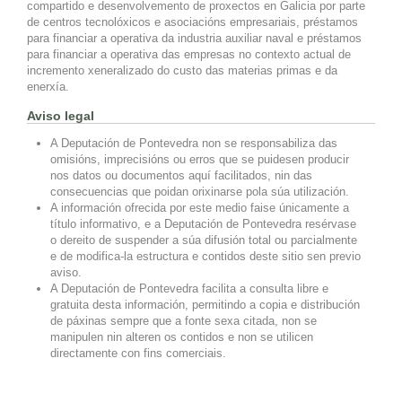
compartido e desenvolvemento de proxectos en Galicia por parte
de centros tecnolóxicos e asociacións empresariais, préstamos
para financiar a operativa da industria auxiliar naval e préstamos
para financiar a operativa das empresas no contexto actual de
incremento xeneralizado do custo das materias primas e da
enerxía.
Aviso legal
A Deputación de Pontevedra non se responsabiliza das
omisións, imprecisións ou erros que se puidesen producir
nos datos ou documentos aquí facilitados, nin das
consecuencias que poidan orixinarse pola súa utilización.
A información ofrecida por este medio faise únicamente a
título informativo, e a Deputación de Pontevedra resérvase
o dereito de suspender a súa difusión total ou parcialmente
e de modifica-la estructura e contidos deste sitio sen previo
aviso.
A Deputación de Pontevedra facilita a consulta libre e
gratuita desta información, permitindo a copia e distribución
de páxinas sempre que a fonte sexa citada, non se
manipulen nin alteren os contidos e non se utilicen
directamente con fins comerciais.