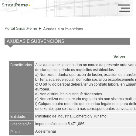
Axudas e subvencións
Portal SmartPeme
Axudas e subvencións
AXUDAS E SUBVENCIÓNS
Volver
Beneficiarios:
As axudas que se concedan no marco da presente orde van d
de startup cumprindo os requisitos establecidos.
a) Non xurdir dunha operación de fusión, escisión ou transfo
b) Ter a súa sede social, domicilio social ou establecement
c) O 60 % do persoal deberá ter un contrato laboral en Espa
europea.
d) Non distribuír nin distribuír dividendos.
e) Non cotizar nun mercado regulado nin nun sistema multila
f) Calquera outro requisito que se esixa legalmente para def
emerxente, que se incluirá nas correspondentes convocatori
Ministerio de Industria, Comercio y Turismo
Entidade:
Importe máximo de 5.471,08€
Financiación:
A determinar
Plazo: