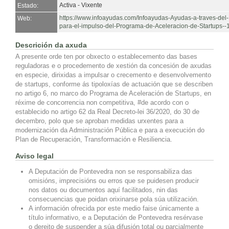
Activa - Vixente
Estado:
https://www.infoayudas.com/Infoayudas-Ayudas-a-traves-d
Web:
para-el-impulso-del-Programa-de-Aceleracion-de-Startups-
Descrición da axuda
A presente orde ten por obxecto o establecemento das bases
reguladoras e o procedemento de xestión da concesión de axudas
en especie, dirixidas a impulsar o crecemento e desenvolvemento
de startups, conforme ás tipoloxías de actuación que se describen
no artigo 6, no marco do Programa de Aceleración de Startups, en
réxime de concorrencia non competitiva, #de acordo con o
establecido no artigo 62 da Real Decreto-lei 36/2020, do 30 de
decembro, polo que se aproban medidas urxentes para a
modernización da Administración Pública e para a execución do
Plan de Recuperación, Transformación e Resiliencia.
Aviso legal
A Deputación de Pontevedra non se responsabiliza das
omisións, imprecisións ou erros que se puidesen producir
nos datos ou documentos aquí facilitados, nin das
consecuencias que poidan orixinarse pola súa utilización.
A información ofrecida por este medio faise únicamente a
título informativo, e a Deputación de Pontevedra resérvase
o dereito de suspender a súa difusión total ou parcialmente