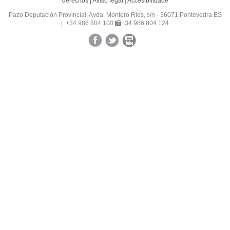
derechos |
Aviso legal
|
Accesibilidade
Pazo Deputación Provincial. Avda. Montero Ríos, s/n - 36071 Pontevedra ES
|
+34 986 804 100
+34 986 804 124
Facebook
Twitter
YouTube