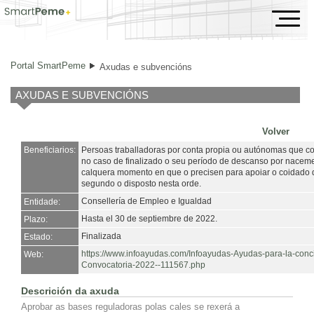
Axudas e subvencións
Portal SmartPeme
Axudas e subvencións
AXUDAS E SUBVENCIÓNS
Volver
Beneficiarios:
Persoas traballadoras por conta propia ou autónomas que co
no caso de finalizado o seu período de descanso por nacem
calquera momento en que o precisen para apoiar o coidado 
segundo o disposto nesta orde.
Consellería de Empleo e Igualdad
Entidade:
Hasta el 30 de septiembre de 2022.
Plazo:
Finalizada
Estado:
https://www.infoayudas.com/Infoayudas-Ayudas-para-la-conc
Web:
Convocatoria-2022--111567.php
Descrición da axuda
Aprobar as bases reguladoras polas cales se rexerá a