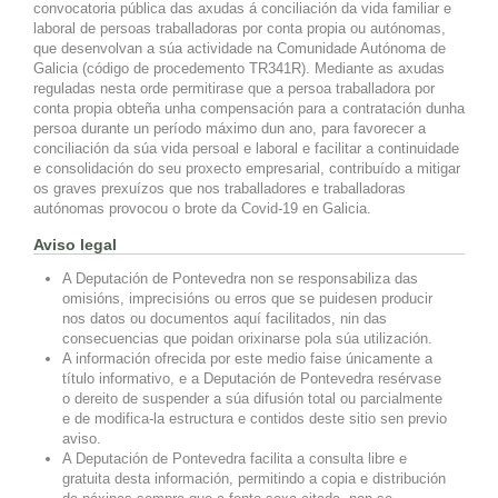
convocatoria pública das axudas á conciliación da vida familiar e
laboral de persoas traballadoras por conta propia ou autónomas,
que desenvolvan a súa actividade na Comunidade Autónoma de
Galicia (código de procedemento TR341R). Mediante as axudas
reguladas nesta orde permitirase que a persoa traballadora por
conta propia obteña unha compensación para a contratación dunha
persoa durante un período máximo dun ano, para favorecer a
conciliación da súa vida persoal e laboral e facilitar a continuidade
e consolidación do seu proxecto empresarial, contribuído a mitigar
os graves prexuízos que nos traballadores e traballadoras
autónomas provocou o brote da Covid-19 en Galicia.
Aviso legal
A Deputación de Pontevedra non se responsabiliza das
omisións, imprecisións ou erros que se puidesen producir
nos datos ou documentos aquí facilitados, nin das
consecuencias que poidan orixinarse pola súa utilización.
A información ofrecida por este medio faise únicamente a
título informativo, e a Deputación de Pontevedra resérvase
o dereito de suspender a súa difusión total ou parcialmente
e de modifica-la estructura e contidos deste sitio sen previo
aviso.
A Deputación de Pontevedra facilita a consulta libre e
gratuita desta información, permitindo a copia e distribución