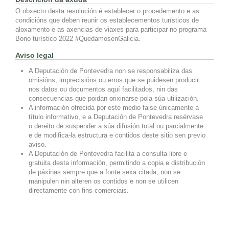
O obxecto desta resolución é establecer o procedemento e as
condicións que deben reunir os establecementos turísticos de
aloxamento e as axencias de viaxes para participar no programa
Bono turístico 2022 #QuedamosenGalicia.
Aviso legal
A Deputación de Pontevedra non se responsabiliza das
omisións, imprecisións ou erros que se puidesen producir
nos datos ou documentos aquí facilitados, nin das
consecuencias que poidan orixinarse pola súa utilización.
A información ofrecida por este medio faise únicamente a
título informativo, e a Deputación de Pontevedra resérvase
o dereito de suspender a súa difusión total ou parcialmente
e de modifica-la estructura e contidos deste sitio sen previo
aviso.
A Deputación de Pontevedra facilita a consulta libre e
gratuita desta información, permitindo a copia e distribución
de páxinas sempre que a fonte sexa citada, non se
manipulen nin alteren os contidos e non se utilicen
directamente con fins comerciais.