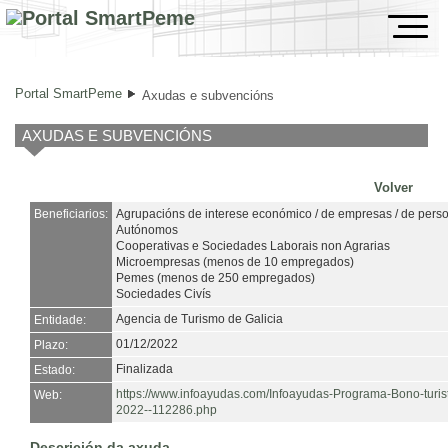
Axudas e subvencións
Portal SmartPeme
Axudas e subvencións
AXUDAS E SUBVENCIÓNS
Volver
Beneficiarios:
Agrupacións de interese económico / de empresas / de persoa
Autónomos
Cooperativas e Sociedades Laborais non Agrarias
Microempresas (menos de 10 empregados)
Pemes (menos de 250 empregados)
Sociedades Civís
Agencia de Turismo de Galicia
Entidade:
01/12/2022
Plazo:
Finalizada
Estado:
https://www.infoayudas.com/Infoayudas-Programa-Bono-turi
Web:
2022--112286.php
Descrición da axuda