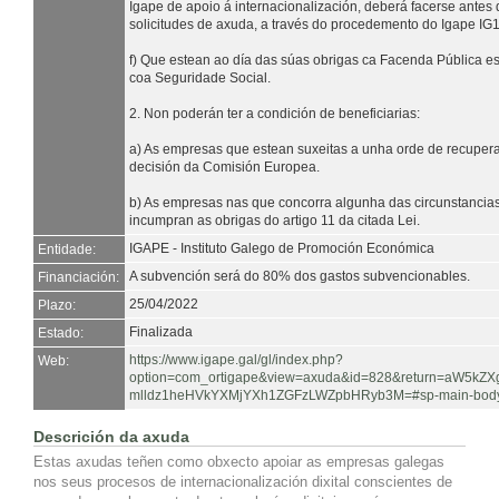
Igape de apoio á internacionalización, deberá facerse antes
solicitudes de axuda, a través do procedemento do Igape IG
f) Que estean ao día das súas obrigas ca Facenda Pública e
coa Seguridade Social.
2. Non poderán ter a condición de beneficiarias:
a) As empresas que estean suxeitas a unha orde de recupe
decisión da Comisión Europea.
b) As empresas nas que concorra algunha das circunstancias 
incumpran as obrigas do artigo 11 da citada Lei.
IGAPE - Instituto Galego de Promoción Económica
Entidade:
A subvención será do 80% dos gastos subvencionables.
Financiación:
25/04/2022
Plazo:
Finalizada
Estado:
https://www.igape.gal/gl/index.php?
Web:
option=com_ortigape&view=axuda&id=828&return=aW5k
mlldz1heHVkYXMjYXh1ZGFzLWZpbHRyb3M=#sp-main-bod
Descrición da axuda
Estas axudas teñen como obxecto apoiar as empresas galegas
nos seus procesos de internacionalización dixital conscientes de