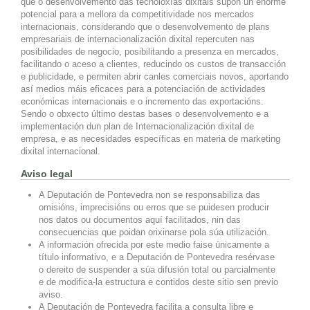
que o desenvolvemento das tecnoloxías dixitais supón un enorme
potencial para a mellora da competitividade nos mercados
internacionais, considerando que o desenvolvemento de plans
empresariais de internacionalización dixital repercuten nas
posibilidades de negocio, posibilitando a presenza en mercados,
facilitando o aceso a clientes, reducindo os custos de transacción
e publicidade, e permiten abrir canles comerciais novos, aportando
así medios máis eficaces para a potenciación de actividades
económicas internacionais e o incremento das exportacións.
Sendo o obxecto último destas bases o desenvolvemento e a
implementación dun plan de Internacionalización dixital de
empresa, e as necesidades específicas en materia de marketing
dixital internacional.
Aviso legal
A Deputación de Pontevedra non se responsabiliza das
omisións, imprecisións ou erros que se puidesen producir
nos datos ou documentos aquí facilitados, nin das
consecuencias que poidan orixinarse pola súa utilización.
A información ofrecida por este medio faise únicamente a
título informativo, e a Deputación de Pontevedra resérvase
o dereito de suspender a súa difusión total ou parcialmente
e de modifica-la estructura e contidos deste sitio sen previo
aviso.
A Deputación de Pontevedra facilita a consulta libre e