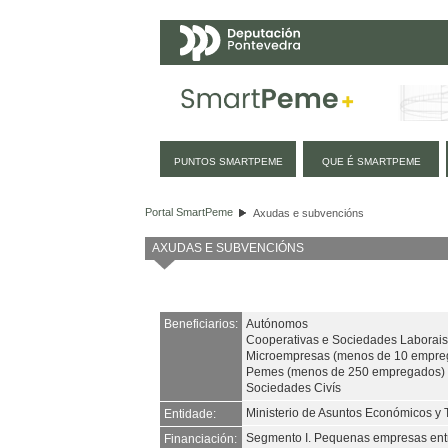
Navegación
PUNTOS SMARTPEME
QUE É SMARTPEME
Axudas e subvencións
Portal SmartPeme
Axudas e subvencións
AXUDAS E SUBVENCIÓNS
Beneficiarios:
Autónomos
Cooperativas e Sociedades Laborais
Microempresas (menos de 10 empre
Pemes (menos de 250 empregados)
Sociedades Civís
Ministerio de Asuntos Económicos y 
Entidade:
Segmento I. Pequenas empresas ent
Financiación: