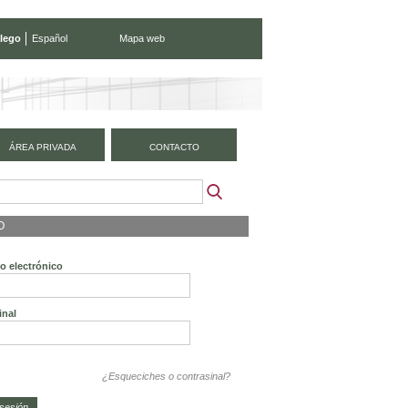
lego
Español
Mapa web
ÁREA PRIVADA
CONTACTO
O
o electrónico
inal
¿Esqueciches o contrasinal?