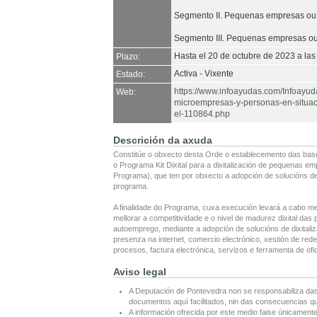
Segmento II. Pequenas empresas ou
Segmento III. Pequenas empresas ou
Hasta el 20 de octubre de 2023 a las
Plazo:
Activa - Vixente
Estado:
https://www.infoayudas.com/Infoayu
Web:
microempresas-y-personas-en-situa
el-110864.php
Descrición da axuda
Constitúe o obxecto desta Orde o establecemento das bas
o Programa Kit Dixital para a dixitalización de pequenas 
Programa), que ten por obxecto a adopción de solucións de d
programa.
A finalidade do Programa, cuxa execución levará a cabo me
mellorar a competitividade e o nivel de madurez dixital d
autoemprego, mediante a adopción de solucións de dixitaliz
presenza na internet, comercio electrónico, xestión de redes 
procesos, factura electrónica, servizos e ferramenta de ofi
Aviso legal
A Deputación de Pontevedra non se responsabiliza das
documentos aquí facilitados, nin das consecuencias que
A información ofrecida por este medio faise únicamente