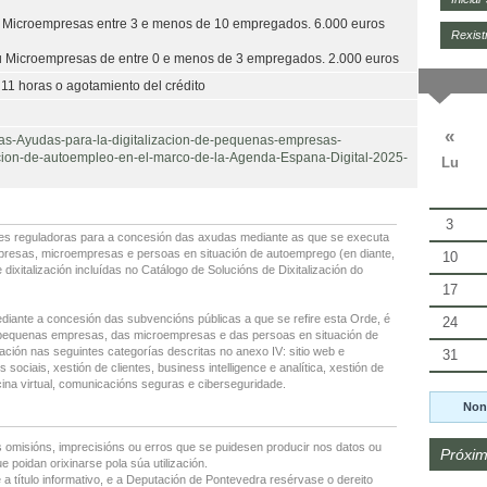
 Microempresas entre 3 e menos de 10 empregados. 6.000 euros
Rexist
 Microempresas de entre 0 e menos de 3 empregados. 2.000 euros
 11 horas o agotamiento del crédito
«
das-Ayudas-para-la-digitalizacion-de-pequenas-empresas-
cion-de-autoempleo-en-el-marco-de-la-Agenda-Espana-Digital-2025-
Lu
3
es reguladoras para a concesión das axudas mediante as que se executa
empresas, microempresas e persoas en situación de autoemprego (en diante,
10
ixitalización incluídas no Catálogo de Solucións de Dixitalización do
17
diante a concesión das subvencións públicas a que se refire esta Orde, é
24
as pequenas empresas, das microempresas e das persoas en situación de
ación nas seguintes categorías descritas no anexo IV: sitio web e
31
sociais, xestión de clientes, business intelligence e analítica, xestión de
cina virtual, comunicacións seguras e ciberseguridade.
Non
 omisións, imprecisións ou erros que se puidesen producir nos datos ou
Próxim
 poidan orixinarse pola súa utilización.
 a título informativo, e a Deputación de Pontevedra resérvase o dereito