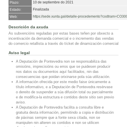
10 de septiembre do 2021
Plazo:
Finalizada
Estado:
https://sede.xunta.gal/detalle-procedemento?codtram=C
Web:
Descrición da axuda
As subvencións reguladas por estas bases teñen por obxecto a
incentivación da demanda comercial e o incremento das vendas
do comercio retallista a través do tícket de dinamización comercial
Aviso legal
A Deputación de Pontevedra non se responsabiliza das
omisións, imprecisións ou erros que se puidesen producir
nos datos ou documentos aquí facilitados, nin das
consecuencias que poidan orixinarse pola súa utilización.
A información ofrecida por este medio faise únicamente a
título informativo, e a Deputación de Pontevedra resérvase
o dereito de suspender a súa difusión total ou parcialmente
e de modifica-la estructura e contidos deste sitio sen previo
aviso.
A Deputación de Pontevedra facilita a consulta libre e
gratuita desta información, permitindo a copia e distribución
de páxinas sempre que a fonte sexa citada, non se
manipulen nin alteren os contidos e non se utilicen