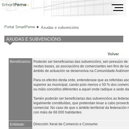
Axudas e subvencións
Portal SmartPeme
Axudas e subvencións
AXUDAS E SUBVENCIÓNS
Volver
Beneficiarios:
Poderán ser beneficiarias das subvencións, sen prexuízo de 
nestas bases, as asociacións de comerciantes sen fins de lu
ámbito de actuación se desenvolva na Comunidade Autónoma
Para os efectos desta orde, entenderase que as referidas as
superior ao municipal, cando polo menos o 50 % dos comerc
ou máis concellos diferentes a aquel onde radique a sede da
Tamén poderán ser beneficiarias das subvencións as federac
legalmente constituídas, que pretendan levar a cabo proxect
comercial. No caso de que o ámbito territorial da federación
con máis de 68.000 habitantes.
Dirección Xeral de Comercio e Consumo
Entidade: