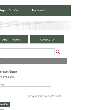
lego
Español
Mapa web
ÁREA PRIVADA
CONTACTO
O
o electrónico
inal
¿Esqueciches o contrasinal?