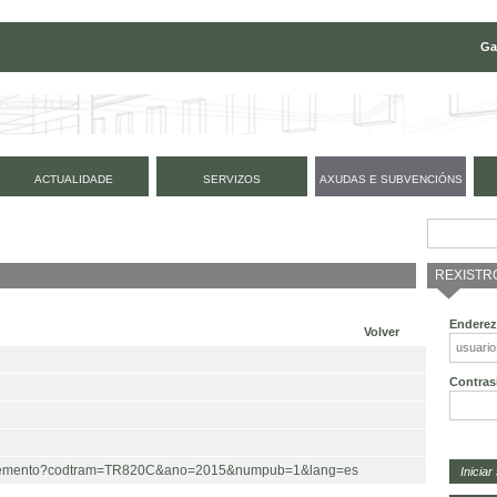
Ga
ACTUALIDADE
SERVIZOS
AXUDAS E SUBVENCIÓNS
REXISTR
Enderez
Volver
Contras
rocedemento?codtram=TR820C&ano=2015&numpub=1&lang=es