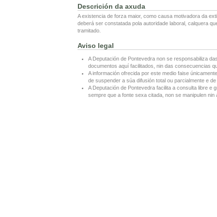
Descrición da axuda
A existencia de forza maior, como causa motivadora da ext
deberá ser constatada pola autoridade laboral, calquera q
tramitado.
Aviso legal
A Deputación de Pontevedra non se responsabiliza das
documentos aquí facilitados, nin das consecuencias que
A información ofrecida por este medio faise únicamente
de suspender a súa difusión total ou parcialmente e de 
A Deputación de Pontevedra facilita a consulta libre e g
sempre que a fonte sexa citada, non se manipulen nin a