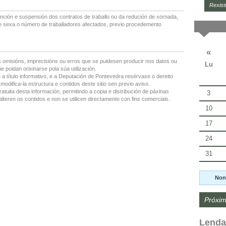
Rexist
inción e suspensión dos contratos de traballo ou da redución de xornada,
ue sexa o número de traballadores afectados, previo procedemento
«
 omisións, imprecisións ou erros que se puidesen producir nos datos ou
Lu
 poidan orixinarse pola súa utilización.
 a título informativo, e a Deputación de Pontevedra resérvase o dereito
modifica-la estructura e contidos deste sitio sen previo aviso.
ratuita desta información, permitindo a copia e distribución de páxinas
3
lteren os contidos e non se utilicen directamente con fins comerciais.
10
17
24
31
Non
Próxim
Lenda