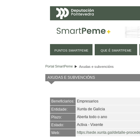
Navegación
PUNTOS SMARTPEME
QUE É SMARTPEME
Axudas e subvencións
Portal SmartPeme
Axudas e subvencións
AXUDAS E SUBVENCIÓNS
Beneficiarios:
Empresarios
Xunta de Galicia
Entidade:
Aberta todo o ano
Plazo:
Activa - Vixente
Estado:
https://sede.xunta.gal/detalle-p
Web: