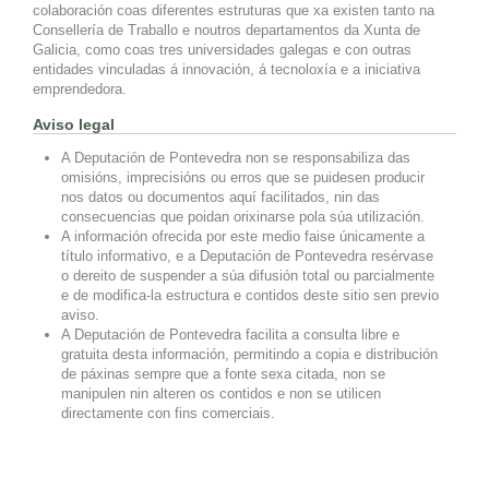
colaboración coas diferentes estruturas que xa existen tanto na
Consellería de Traballo e noutros departamentos da Xunta de
Galicia, como coas tres universidades galegas e con outras
entidades vinculadas á innovación, á tecnoloxía e a iniciativa
emprendedora.
Aviso legal
A Deputación de Pontevedra non se responsabiliza das
omisións, imprecisións ou erros que se puidesen producir
nos datos ou documentos aquí facilitados, nin das
consecuencias que poidan orixinarse pola súa utilización.
A información ofrecida por este medio faise únicamente a
título informativo, e a Deputación de Pontevedra resérvase
o dereito de suspender a súa difusión total ou parcialmente
e de modifica-la estructura e contidos deste sitio sen previo
aviso.
A Deputación de Pontevedra facilita a consulta libre e
gratuita desta información, permitindo a copia e distribución
de páxinas sempre que a fonte sexa citada, non se
manipulen nin alteren os contidos e non se utilicen
directamente con fins comerciais.