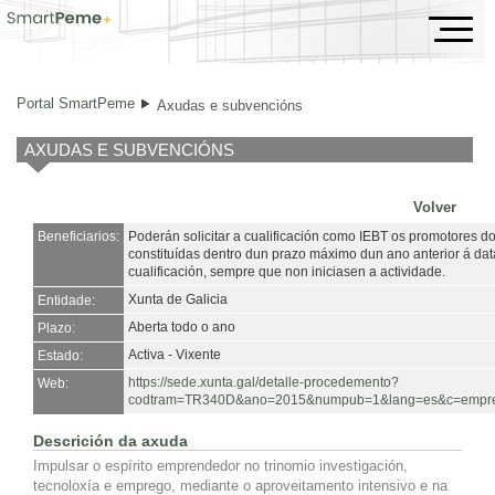
Axudas e subvencións
Portal SmartPeme
Axudas e subvencións
AXUDAS E SUBVENCIÓNS
Volver
Beneficiarios:
Poderán solicitar a cualificación como IEBT os promotores 
constituídas dentro dun prazo máximo dun ano anterior á dat
cualificación, sempre que non iniciasen a actividade.
Xunta de Galicia
Entidade:
Aberta todo o ano
Plazo:
Activa - Vixente
Estado:
https://sede.xunta.gal/detalle-procedemento?
Web:
codtram=TR340D&ano=2015&numpub=1&lang=es&c=empresa
Descrición da axuda
Impulsar o espírito emprendedor no trinomio investigación,
tecnoloxía e emprego, mediante o aproveitamento intensivo e na