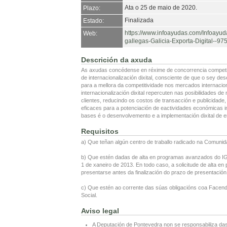
Ata o 25 de maio de 2020.
Plazo:
Finalizada
Estado:
https://www.infoayudas.com/Infoayud
Web:
gallegas-Galicia-Exporta-Digital--97
Descrición da axuda
As axudas concédense en réxime de concorrencia competit
de internacionalización dixital, consciente de que o sey d
para a mellora da competitividade nos mercados internaci
internacionalización dixital repercuten nas posibilidades de
clientes, reducindo os costos de transacción e publicidade
eficaces para a potenciación de eactividades económicas i
bases é o desenvolvemento e a implementación dixital de 
Requisitos
a) Que teñan algún centro de traballo radicado na Comunid
b) Que estén dadas de alta en programas avanzados do IGAP
1 de xaneiro de 2013. En todo caso, a solicitude de alta 
presentarse antes da finalización do prazo de presentaci
c) Que estén ao corrente das súas obligacións coa Facend
Social.
Aviso legal
A Deputación de Pontevedra non se responsabiliza das