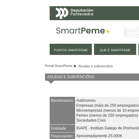
Navegación
PUNTOS SMARTPEME
QUE É SMARTPEME
Axudas e subvencións
Portal SmartPeme
Axudas e subvencións
AXUDAS E SUBVENCIÓNS
Beneficiarios:
Autónomos
Empresas (máis de 250 empregados
Microempresas (menos de 10 empre
Pemes (menos de 250 empregados)
Sociedades Civis
IGAPE - Instituto Galego de Promoc
Entidade:
Aproximadamente 25.000€
Financiación: