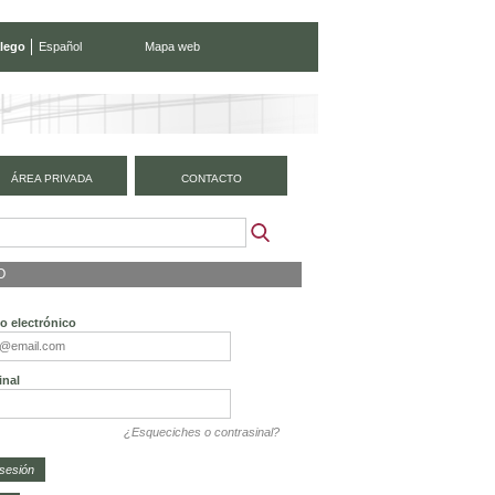
lego
Español
Mapa web
ÁREA PRIVADA
CONTACTO
O
o electrónico
inal
¿Esqueciches o contrasinal?