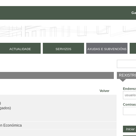
Ga
ACTUALIDADE
SERVIZOS
AXUDAS E SUBVENCIÓNS
REXISTR
Enderez
Volver
)
Contras
gados)
ión Económica