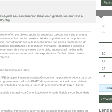
Rexist
as-Ayudas-a-la-internacionalizacion-digital-de-las-empresas-
505.php
«
Lu
iva e teñen por obxeto apoiar ás empresas galegas nos seus procesos
esenvolvemento coas tecnoloxías dixitales supoñeñ un enorme potencial
onais, considerando que o desenvolvemento dos planes empresariais de
3
 negocio, posibilitando a presenza en mercados, facilitando o acceso a
, e permiten abrir novos canles comerciais, aportand así medios máis
10
nternacionais e o incremento das exportacións. O obeto último destas
empresa.
17
24
ade Autónoma de Galicia.
31
E de aopio á internacionalización con informe positivo emitido a partir do
en programas avanzados do IGAPE de apoio á internacionalización deberá
ón de solicitudes de axuda, a través do procedemento do IGAPE IG192
Non
a pública estatal, coa Comunidade Autónoma de Galicia e coa Seguridade
Próxim
Lenda
 omisións, imprecisións ou erros que se puidesen producir nos datos ou