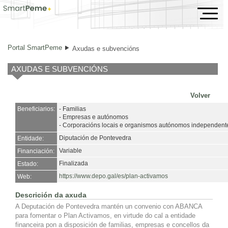
Axudas e subvencións
Portal SmartPeme
Axudas e subvencións
AXUDAS E SUBVENCIÓNS
Volver
Beneficiarios:
- Familias
- Empresas e autónomos
- Corporacións locais e organismos autónomos independent
Diputación de Pontevedra
Entidade:
Variable
Financiación:
Finalizada
Estado:
https://www.depo.gal/es/plan-activamos
Web:
Descrición da axuda
A Deputación de Pontevedra mantén un convenio con ABANCA
para fomentar o Plan Activamos, en virtude do cal a entidade
financeira pon a disposición de familias, empresas e concellos da