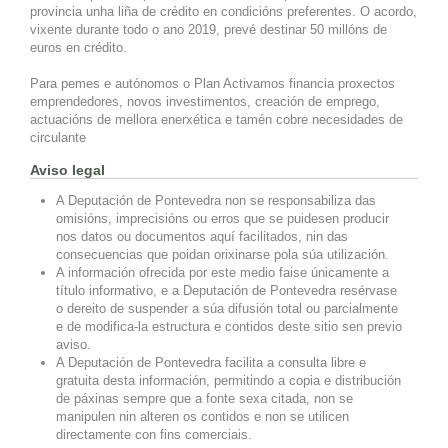
provincia unha liña de crédito en condicións preferentes. O acordo,
vixente durante todo o ano 2019, prevé destinar 50 millóns de
euros en crédito.
Para pemes e autónomos o Plan Activamos financia proxectos
emprendedores, novos investimentos, creación de emprego,
actuacións de mellora enerxética e tamén cobre necesidades de
circulante
Aviso legal
A Deputación de Pontevedra non se responsabiliza das
omisións, imprecisións ou erros que se puidesen producir
nos datos ou documentos aquí facilitados, nin das
consecuencias que poidan orixinarse pola súa utilización.
A información ofrecida por este medio faise únicamente a
título informativo, e a Deputación de Pontevedra resérvase
o dereito de suspender a súa difusión total ou parcialmente
e de modifica-la estructura e contidos deste sitio sen previo
aviso.
A Deputación de Pontevedra facilita a consulta libre e
gratuita desta información, permitindo a copia e distribución
de páxinas sempre que a fonte sexa citada, non se
manipulen nin alteren os contidos e non se utilicen
directamente con fins comerciais.