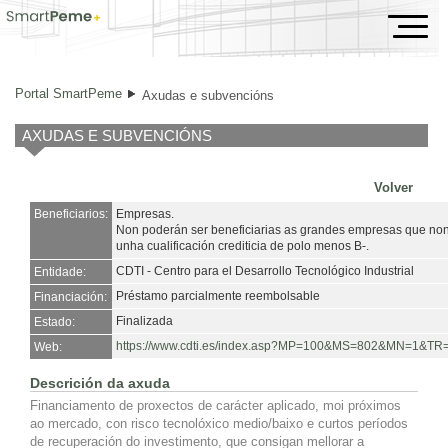
Axudas e subvencións
Portal SmartPeme
Axudas e subvencións
AXUDAS E SUBVENCIÓNS
Volver
Beneficiarios:
Empresas.
Non poderán ser beneficiarias as grandes empresas que non
unha cualificación crediticia de polo menos B-.
CDTI - Centro para el Desarrollo Tecnológico Industrial
Entidade:
Préstamo parcialmente reembolsable
Financiación:
Finalizada
Estado:
https://www.cdti.es/index.asp?MP=100&MS=802&MN=1&T
Web:
Descrición da axuda
Financiamento de proxectos de carácter aplicado, moi próximos
ao mercado, con risco tecnolóxico medio/baixo e curtos períodos
de recuperación do investimento, que consigan mellorar a