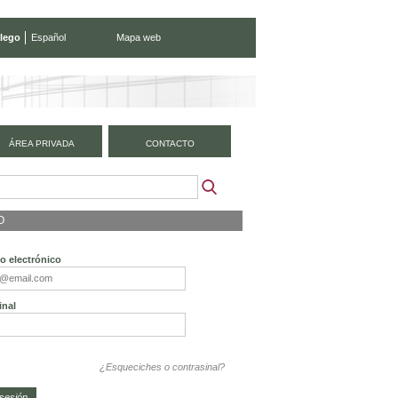
lego
Español
Mapa web
ÁREA PRIVADA
CONTACTO
O
o electrónico
inal
¿Esqueciches o contrasinal?