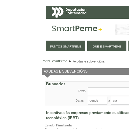
Navegación
PUNTOS SMARTPEME
QUE É SMARTPEME
Axudas e subvencións
Portal SmartPeme
Axudas e subvencións
AXUDAS E SUBVENCIÓNS
Buscador
Texto
Datas
a
Incentivos ás empresas previamente cualificad
tecnolóxica (IEBT)
Estado:
Finalizada