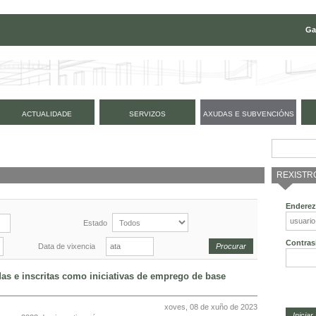
Ga
ACTUALIDADE
SERVIZOS
AXUDAS E SUBVENCIÓNS
REXISTR
Enderez
Estado
Contras
Data de vixencia
as e inscritas como iniciativas de emprego de base
xoves, 08 de xuño de 2023