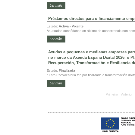
Ler máis
Préstamos directos para o financiamento empre
Estado:
Activa - Vixente
As axudas concédense en réxime de concorrencia non compe
Ler máis
Axudas a pequenas e medianas empresas para a
no marco da Axenda España Dixital 2026, o Pl
Recuperación, Transformación e Resiliencia d
Estado:
Finalizada
" Esta Convocatoria ten por finalidade a transformación dixi
Ler máis
Primeiro
Anterior