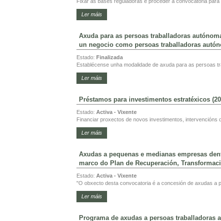
Fixar as bases reguladoras e proceder á convocatoria para 
Ler máis
Axuda para as persoas traballadoras autónoma
un negocio como persoas traballadoras autó
Estado:
Finalizada
Establécense unha modalidade de axuda para as persoas tr
Ler máis
Préstamos para investimentos estratéxicos (20
Estado:
Activa - Vixente
Financiar proxectos de novos investimentos, intervencións d
Ler máis
Axudas a pequenas e medianas empresas dentr
marco do Plan de Recuperación, Transformació
Estado:
Activa - Vixente
"O obxecto desta convocatoria é a concesión de axudas a p
Ler máis
Programa de axudas a persoas traballadoras a