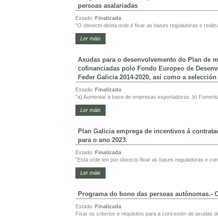
persoas asalariadas
Estado:
Finalizada
"O obxecto desta orde é fixar as bases reguladoras e realiz
Ler máis
Axudas para o desenvolvemento do Plan de mi
cofinanciadas polo Fondo Europeo de Desenv
Feder Galicia 2014-2020, así como a selección
Estado:
Finalizada
"a) Aumentar a base de empresas exportadoras. b) Fomenta
Ler máis
Plan Galicia emprega de incentivos á contrata
para o ano 2023.
Estado:
Finalizada
"Esta orde ten por obxecto fixar as bases reguladoras e con
Ler máis
Programa do bono das persoas autónomas.- C
Estado:
Finalizada
Fixar os criterios e requisitos para a concesión de axudas