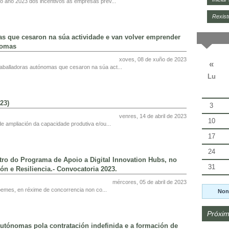
o ano 2023 dos incentivos ás empresas prev...
Rexist
s que cesaron na súa actividade e van volver emprender
nomas
xoves, 08 de xuño de 2023
«
aballadoras autónomas que cesaron na súa act...
Lu
23)
3
venres, 14 de abril de 2023
10
e ampliación da capacidade produtiva e/ou...
17
24
o do Programa de Apoio a Digital Innovation Hubs, no
31
n e Resiliencia.- Convocatoria 2023.
mércores, 05 de abril de 2023
emes, en réxime de concorrencia non co...
Non
Próxim
utónomas pola contratación indefinida e a formación de