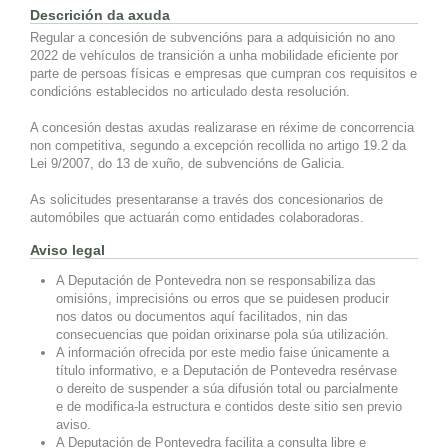
Descrición da axuda
Regular a concesión de subvencións para a adquisición no ano
2022 de vehículos de transición a unha mobilidade eficiente por
parte de persoas físicas e empresas que cumpran cos requisitos e
condicións establecidos no articulado desta resolución.
A concesión destas axudas realizarase en réxime de concorrencia
non competitiva, segundo a excepción recollida no artigo 19.2 da
Lei 9/2007, do 13 de xuño, de subvencións de Galicia.
As solicitudes presentaranse a través dos concesionarios de
automóbiles que actuarán como entidades colaboradoras.
Aviso legal
A Deputación de Pontevedra non se responsabiliza das
omisións, imprecisións ou erros que se puidesen producir
nos datos ou documentos aquí facilitados, nin das
consecuencias que poidan orixinarse pola súa utilización.
A información ofrecida por este medio faise únicamente a
título informativo, e a Deputación de Pontevedra resérvase
o dereito de suspender a súa difusión total ou parcialmente
e de modifica-la estructura e contidos deste sitio sen previo
aviso.
A Deputación de Pontevedra facilita a consulta libre e