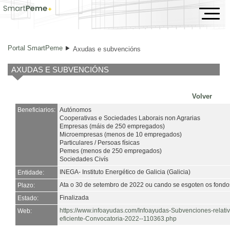
Axudas e subvencións
Portal SmartPeme
Axudas e subvencións
AXUDAS E SUBVENCIÓNS
Volver
Beneficiarios:
Autónomos
Cooperativas e Sociedades Laborais non Agrarias
Empresas (máis de 250 empregados)
Microempresas (menos de 10 empregados)
Particulares / Persoas físicas
Pemes (menos de 250 empregados)
Sociedades Civís
INEGA- Instituto Energético de Galicia (Galicia)
Entidade:
Ata o 30 de setembro de 2022 ou cando se esgoten os fondo
Plazo:
Finalizada
Estado:
https://www.infoayudas.com/Infoayudas-Subvenciones-relativ
Web:
eficiente-Convocatoria-2022--110363.php