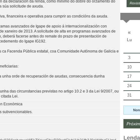
ión da declaración da renda, como mínimo do dobre do orzamento do
Rexist
 súa solicitude de axuda.
va, financeira e operativa para cumprir as condicións da axuda.
ramas avanzados de Igape de apoio á internacionalización con
«
1 de xaneiro de 2013. A solicitude de alta en programas avanzados de
n, deberá facerse antes do remate do prazo de presentación de
Lu
rocedemento do Igape IG192.
as ca Facenda Pública estatal, coa Comunidade Autónoma de Galicia e
3
eficiarias:
10
17
 a unha orde de recuperación de axudas, consecuencia dunha
24
nha das circunstancias previstas no artigo 10.2 e 3 da Lei 9/2007, ou
31
citada Lei.
ión Económica
Non
s subvencionables.
Próxim
Lenda