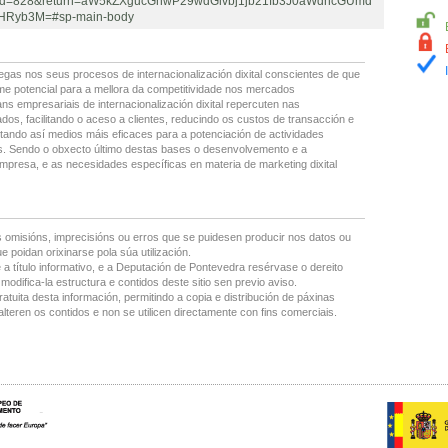
&id=828&return=aW5kZXgucGhwP29wdGlvbj1jb21fb3J0aWdhcGUmd
HRyb3M=#sp-main-body
as nos seus procesos de internacionalización dixital conscientes de que
me potencial para a mellora da competitividade nos mercados
s empresariais de internacionalización dixital repercuten nas
dos, facilitando o aceso a clientes, reducindo os custos de transacción e
rtando así medios máis eficaces para a potenciación de actividades
s. Sendo o obxecto último destas bases o desenvolvemento e a
 empresa, e as necesidades específicas en materia de marketing dixital
 omisións, imprecisións ou erros que se puidesen producir nos datos ou
 poidan orixinarse pola súa utilización.
 a título informativo, e a Deputación de Pontevedra resérvase o dereito
modifica-la estructura e contidos deste sitio sen previo aviso.
ratuita desta información, permitindo a copia e distribución de páxinas
lteren os contidos e non se utilicen directamente con fins comerciais.