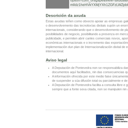
option=com_ortigape&view=axuda
mlldz1heHVkYXMjYXh1ZGFzLWZpb
Descrición da axuda
Estas axudas teñen como obxecto apoiar as empresas galeg
o desenvolvemento das tecnoloxías dixitais supón un enor
internacionais, considerando que o desenvolvemento de plan
posibilidades de negocio, posibilitando a presenza en merca
publicidade, e permiten abrir canles comerciais novos, apo
económicas internacionais e o incremento das exportación
implementación dun plan de Internacionalización dixital de
internacional.
Aviso legal
A Deputación de Pontevedra non se responsabiliza das
documentos aquí facilitados, nin das consecuencias que
A información ofrecida por este medio faise únicamente
de suspender a súa difusión total ou parcialmente e de 
A Deputación de Pontevedra facilita a consulta libre e g
sempre que a fonte sexa citada, non se manipulen nin a