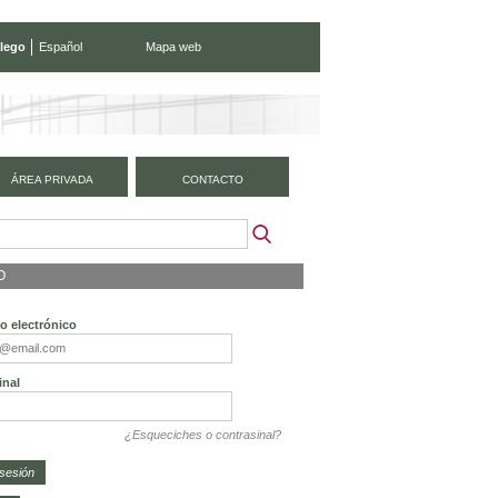
lego
Español
Mapa web
ÁREA PRIVADA
CONTACTO
O
o electrónico
inal
¿Esqueciches o contrasinal?