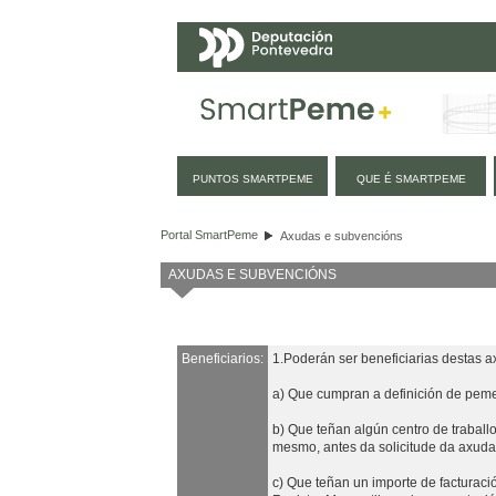
Navegación
PUNTOS SMARTPEME
QUE É SMARTPEME
Axudas e subvencións
Portal SmartPeme
Axudas e subvencións
AXUDAS E SUBVENCIÓNS
Beneficiarios:
1.Poderán ser beneficiarias destas 
a) Que cumpran a definición de pem
b) Que teñan algún centro de trabal
mesmo, antes da solicitude da axuda,
c) Que teñan un importe de facturaci