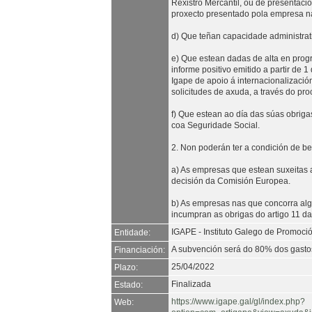
Rexistro Mercantil, ou de presentac
proxecto presentado pola empresa na
d) Que teñan capacidade administrati
e) Que estean dadas de alta en prog
informe positivo emitido a partir de 
Igape de apoio á internacionalizació
solicitudes de axuda, a través do p
f) Que estean ao día das súas obrig
coa Seguridade Social.
2. Non poderán ter a condición de ben
a) As empresas que estean suxeitas
decisión da Comisión Europea.
b) As empresas nas que concorra algu
incumpran as obrigas do artigo 11 da 
IGAPE - Instituto Galego de Promoc
Entidade:
A subvención será do 80% dos gasto
Financiación:
25/04/2022
Plazo:
Finalizada
Estado:
https://www.igape.gal/gl/index.php?
Web: