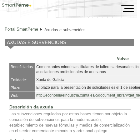
Axudas e subvencións
Portal SmartPeme
Axudas e subvencións
AXUDAS E SUBVENCIÓNS
Volver
Beneficiarios:
Comerciantes minoristas, titulares de talleres artesanales, fe
asociaciones profesionales de artesanos
Xunta de Galicia
Entidade:
El plazo para la presentación de solicitudes es el 1 de septi
Plazo:
http://economiaeindustria.xunta.es/c/document_library/get
Web:
Descrición da axuda
Las subvenciones reguladas por estas bases tienen por objeto la
concesión de subvenciones para la modernización,
establecimiento de nuevas fórmulas y medios de comercialización
en el sector comerciante minorista y artesanal gallego.