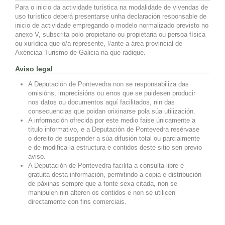
Para o inicio da actividade turística na modalidade de vivendas de
uso turístico deberá presentarse unha declaración responsable de
inicio de actividade empregando o modelo normalizado previsto no
anexo V, subscrita polo propietario ou propietaria ou persoa física
ou xurídica que o/a represente, #ante a área provincial de
Axénciaa Turismo de Galicia na que radique.
Aviso legal
A Deputación de Pontevedra non se responsabiliza das
omisións, imprecisións ou erros que se puidesen producir
nos datos ou documentos aquí facilitados, nin das
consecuencias que poidan orixinarse pola súa utilización.
A información ofrecida por este medio faise únicamente a
título informativo, e a Deputación de Pontevedra resérvase
o dereito de suspender a súa difusión total ou parcialmente
e de modifica-la estructura e contidos deste sitio sen previo
aviso.
A Deputación de Pontevedra facilita a consulta libre e
gratuita desta información, permitindo a copia e distribución
de páxinas sempre que a fonte sexa citada, non se
manipulen nin alteren os contidos e non se utilicen
directamente con fins comerciais.