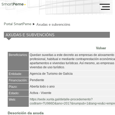
Axudas e subvencións
Portal SmartPeme
Axudas e subvencións
AXUDAS E SUBVENCIÓNS
Volver
Beneficiarios:
Quedan suxeitas a este decreto as empresas de aloxamento t
profesional, habitual e mediante contraprestación económica,
apartamentos e vivendas turísticas. Así mesmo, as empresas 
vivendas de uso turístico.
Agencia de Turismo de Galicia
Entidade:
Pendiente
Financiación:
Aberta todo o ano
Plazo:
Activa - Vixente
Estado:
https://sede.xunta.gal/detalle-procedemento?
Web:
codtram=TU986D&ano=2017&numpub=1&lang=es&c=empresa
Descrición da axuda