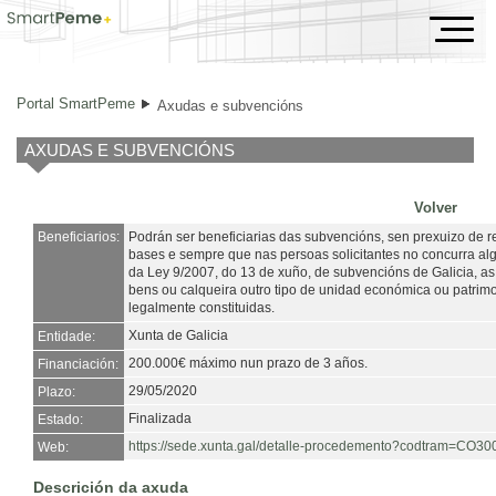
Axudas e subvencións
Portal SmartPeme
Axudas e subvencións
AXUDAS E SUBVENCIÓNS
Volver
Beneficiarios:
Podrán ser beneficiarias das subvencións, sen prexuizo de r
bases e sempre que nas persoas solicitantes no concurra alg
da Ley 9/2007, do 13 de xuño, de subvencións de Galicia, as
bens ou calqueira outro tipo de unidad económica ou patrim
legalmente constituidas.
Xunta de Galicia
Entidade:
200.000€ máximo nun prazo de 3 años.
Financiación:
29/05/2020
Plazo:
Finalizada
Estado:
https://sede.xunta.gal/detalle-procedemento?codtram=
Web:
Descrición da axuda