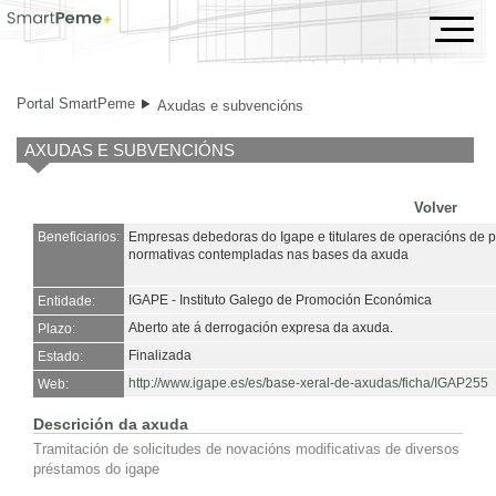
Axudas e subvencións
Portal SmartPeme
Axudas e subvencións
AXUDAS E SUBVENCIÓNS
Volver
Beneficiarios:
Empresas debedoras do Igape e titulares de operacións de 
normativas contempladas nas bases da axuda
IGAPE - Instituto Galego de Promoción Económica
Entidade:
Aberto ate á derrogación expresa da axuda.
Plazo:
Finalizada
Estado:
http://www.igape.es/es/base-xeral-de-axudas/ficha/IGAP255
Web:
Descrición da axuda
Tramitación de solicitudes de novacións modificativas de diversos
préstamos do igape