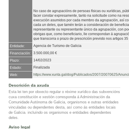
No caso de agrupacións de persoas físicas ou xurídicas, púb
facer constar expresamente, tanto na solicitude como na re
execución asumidos por cada membro da agrupación, así com
cada un deles, que tamén terán a consideración de beneficia
representante ou representante único da agrupación, con po
obrigas que, como beneficiario, lle correspondan á agrupaci
que transcorra o prazo de prescrición previsto nos artigos 35 
Agencia de Turismo de Galicia
Entidade:
3.500.000,00 €
Financiación:
14/02/2023
Plazo:
Finalizada
Estado:
https://www.xunta.gal/dog/Publicados/2007/20070625/Anun
Web:
Descrición da axuda
Esta lei ten por obxecto regular o réxime xurídico das subvencións
cuxa constitución e xestión corresponda á Administración da
Comunidade Autónoma de Galicia, organismos e outras entidades
vinculadas ou dependentes desta, así como ás entidades locais
de Galicia. incluíndo os organismos e entidades dependentes
deles.
Aviso legal