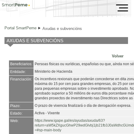
Axudas e subvencións
Portal SmartPeme
Axudas e subvencións
AXUDAS E SUBVENCIÓNS
Volver
Beneficiarios:
Persoas físicas ou xurídicas, españolas ou que, aínda non s
Ministerio de Hacienda
Entidade:
Os incentivos rexionais que poderán concederse en dita zo
Financiación:
máxima do 15 por cen para grandes empresas, do 25 por ce
para pequenas empresas sobre o investimento aprobado. No
aprobado superior a 50 millóns de euros dita porcentaxe má
grandes proxectos de inverstimento nas Directrices sobre as 
O prazo de vixencia finalizará o día de derogación expresa.
Plazo:
Activa - Vixente
Estado:
https://www.igape.gal/es/ayudas/axuda/63?
Web:
return=aW5kZXgucGhwP29wdGlvbj1jb21fb3J0aWdhcGUm
=#sp-main-body