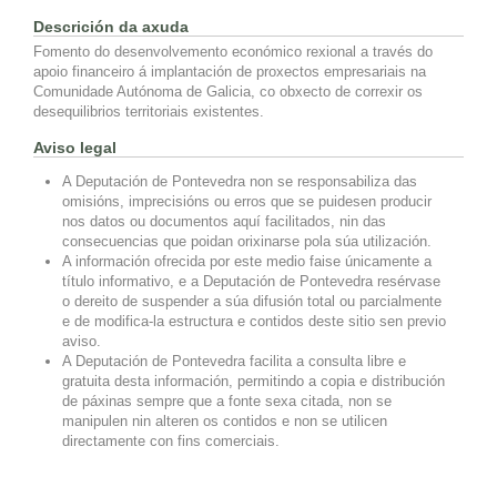
Descrición da axuda
Fomento do desenvolvemento económico rexional a través do
apoio financeiro á implantación de proxectos empresariais na
Comunidade Autónoma de Galicia, co obxecto de correxir os
desequilibrios territoriais existentes.
Aviso legal
A Deputación de Pontevedra non se responsabiliza das
omisións, imprecisións ou erros que se puidesen producir
nos datos ou documentos aquí facilitados, nin das
consecuencias que poidan orixinarse pola súa utilización.
A información ofrecida por este medio faise únicamente a
título informativo, e a Deputación de Pontevedra resérvase
o dereito de suspender a súa difusión total ou parcialmente
e de modifica-la estructura e contidos deste sitio sen previo
aviso.
A Deputación de Pontevedra facilita a consulta libre e
gratuita desta información, permitindo a copia e distribución
de páxinas sempre que a fonte sexa citada, non se
manipulen nin alteren os contidos e non se utilicen
directamente con fins comerciais.