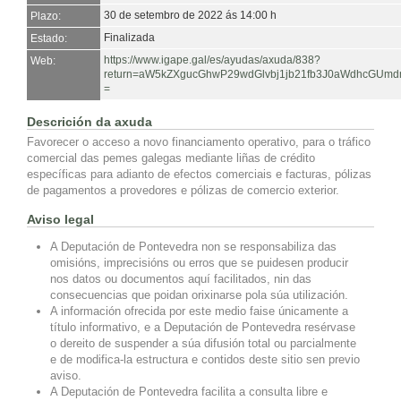
30 de setembro de 2022 ás 14:00 h
Plazo:
Finalizada
Estado:
https://www.igape.gal/es/ayudas/axuda/838?
Web:
return=aW5kZXgucGhwP29wdGlvbj1jb21fb3J0aWdhcGUm
=
Descrición da axuda
Favorecer o acceso a novo financiamento operativo, para o tráfico
comercial das pemes galegas mediante liñas de crédito
específicas para adianto de efectos comerciais e facturas, pólizas
de pagamentos a provedores e pólizas de comercio exterior.
Aviso legal
A Deputación de Pontevedra non se responsabiliza das
omisións, imprecisións ou erros que se puidesen producir
nos datos ou documentos aquí facilitados, nin das
consecuencias que poidan orixinarse pola súa utilización.
A información ofrecida por este medio faise únicamente a
título informativo, e a Deputación de Pontevedra resérvase
o dereito de suspender a súa difusión total ou parcialmente
e de modifica-la estructura e contidos deste sitio sen previo
aviso.
A Deputación de Pontevedra facilita a consulta libre e