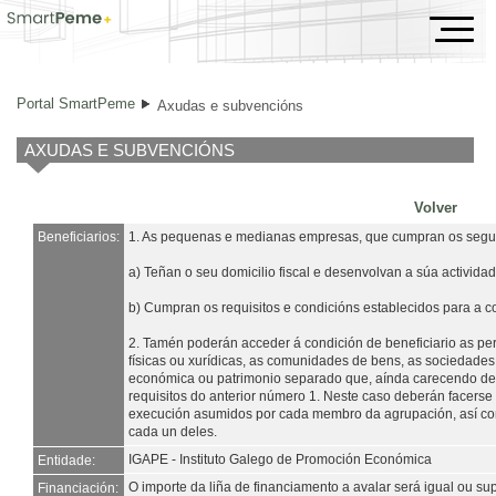
Axudas e subvencións
Portal SmartPeme
Axudas e subvencións
AXUDAS E SUBVENCIÓNS
Volver
Beneficiarios:
1. As pequenas e medianas empresas, que cumpran os seguin
a) Teñan o seu domicilio fiscal e desenvolvan a súa activida
b) Cumpran os requisitos e condicións establecidos para a c
2. Tamén poderán acceder á condición de beneficiario as per
físicas ou xurídicas, as comunidades de bens, as sociedades 
económica ou patrimonio separado que, aínda carecendo de 
requisitos do anterior número 1. Neste caso deberán facer
execución asumidos por cada membro da agrupación, así com
cada un deles.
IGAPE - Instituto Galego de Promoción Económica
Entidade:
O importe da liña de financiamento a avalar será igual ou sup
Financiación: