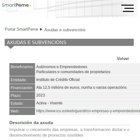
Axudas e subvencións
Portal SmartPeme
Axudas e subvencións
AXUDAS E SUBVENCIÓNS
Volver
Beneficiarios:
Autónomos e Emprendedores
Particulares e comunidades de propietarios
Instituto de Crédito Oficial
Entidade:
Ata 12,5 millóns de euros, nunha o varias operacións
Financiación:
2023
Plazo:
Activa - Vixente
Estado:
https://www.ico.es/web/guest/ico-empresas-y-emprendedore
Web:
Descrición da axuda
Impulsar o crecemento das empresas, a transformación dixital e o
desenvolvemento de proxectos sostibles