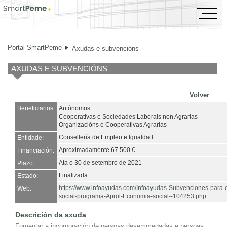
Axudas e subvencións
Portal SmartPeme
Axudas e subvencións
AXUDAS E SUBVENCIÓNS
Volver
Beneficiarios:
Autónomos
Cooperativas e Sociedades Laborais non Agrarias
Organizacións e Cooperativas Agrarias
Consellería de Empleo e Igualdad
Entidade:
Aproximadamente 67.500 €
Financiación:
Ata o 30 de setembro de 2021
Plazo:
Finalizada
Estado:
https://www.infoayudas.com/Infoayudas-Subvenciones-para-
Web:
social-programa-Aprol-Economia-social--104253.php
Descrición da axuda
Fomentar a incorporación de persoas desempregadas e persoas