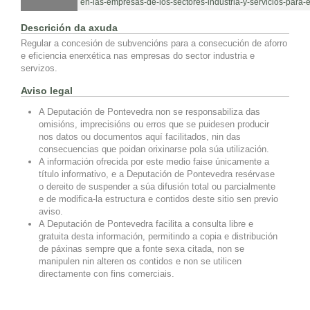
en-las-empresas-de-los-sectores-industria-y-servicios-para
Descrición da axuda
Regular a concesión de subvencións para a consecución de aforro
e eficiencia enerxética nas empresas do sector industria e
servizos.
Aviso legal
A Deputación de Pontevedra non se responsabiliza das
omisións, imprecisións ou erros que se puidesen producir
nos datos ou documentos aquí facilitados, nin das
consecuencias que poidan orixinarse pola súa utilización.
A información ofrecida por este medio faise únicamente a
título informativo, e a Deputación de Pontevedra resérvase
o dereito de suspender a súa difusión total ou parcialmente
e de modifica-la estructura e contidos deste sitio sen previo
aviso.
A Deputación de Pontevedra facilita a consulta libre e
gratuita desta información, permitindo a copia e distribución
de páxinas sempre que a fonte sexa citada, non se
manipulen nin alteren os contidos e non se utilicen
directamente con fins comerciais.