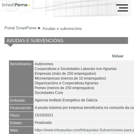
Axudas e subvencións
Portal SmartPeme
Axudas e subvencións
AXUDAS E SUBVENCIÓNS
Volver
Beneficiarios:
Autónomos
Cooperativas e Sociedades Laborais non Agrarias
Empresas (máis de 250 empregados)
Microempresas (menos de 10 empregados)
Organizacións e Cooperativas Agrarias
Pemes (menos de 250 empregados)
Sociedades Civís
Agencia Instituto Energético de Galicia
Entidade:
A axuda máxima por empresa beneficiaria no conxunto da co
Financiación:
15/10/2021
Plazo:
Finalizada
Estado:
https://www.infoayudas.com/Infoayudas-Subvenciones-para-pr
Web: