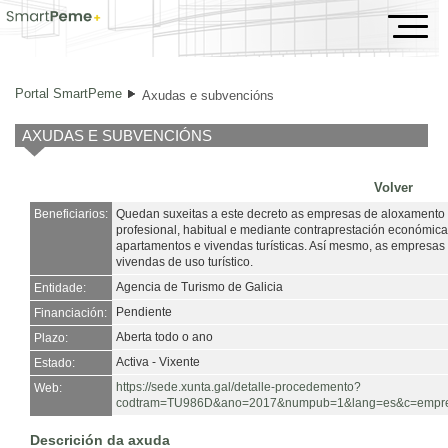
Axudas e subvencións
Portal SmartPeme
Axudas e subvencións
AXUDAS E SUBVENCIÓNS
Volver
Beneficiarios:
Quedan suxeitas a este decreto as empresas de aloxamento t
profesional, habitual e mediante contraprestación económica,
apartamentos e vivendas turísticas. Así mesmo, as empresas 
vivendas de uso turístico.
Agencia de Turismo de Galicia
Entidade:
Pendiente
Financiación:
Aberta todo o ano
Plazo:
Activa - Vixente
Estado:
https://sede.xunta.gal/detalle-procedemento?
Web:
codtram=TU986D&ano=2017&numpub=1&lang=es&c=empresa
Descrición da axuda