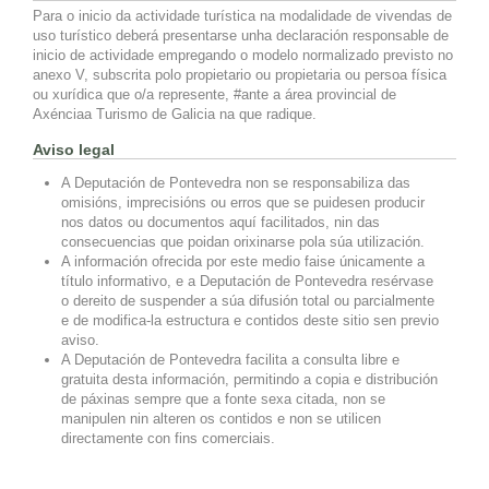
Para o inicio da actividade turística na modalidade de vivendas de
uso turístico deberá presentarse unha declaración responsable de
inicio de actividade empregando o modelo normalizado previsto no
anexo V, subscrita polo propietario ou propietaria ou persoa física
ou xurídica que o/a represente, #ante a área provincial de
Axénciaa Turismo de Galicia na que radique.
Aviso legal
A Deputación de Pontevedra non se responsabiliza das
omisións, imprecisións ou erros que se puidesen producir
nos datos ou documentos aquí facilitados, nin das
consecuencias que poidan orixinarse pola súa utilización.
A información ofrecida por este medio faise únicamente a
título informativo, e a Deputación de Pontevedra resérvase
o dereito de suspender a súa difusión total ou parcialmente
e de modifica-la estructura e contidos deste sitio sen previo
aviso.
A Deputación de Pontevedra facilita a consulta libre e
gratuita desta información, permitindo a copia e distribución
de páxinas sempre que a fonte sexa citada, non se
manipulen nin alteren os contidos e non se utilicen
directamente con fins comerciais.