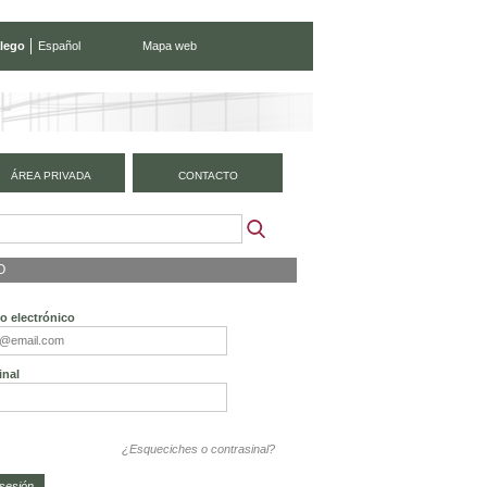
lego
Español
Mapa web
ÁREA PRIVADA
CONTACTO
O
o electrónico
inal
¿Esqueciches o contrasinal?