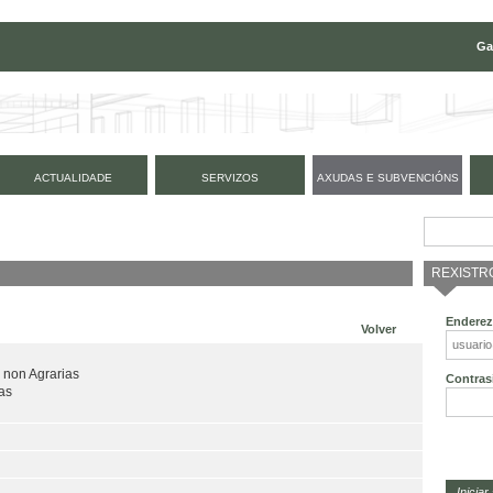
Ga
ACTUALIDADE
SERVIZOS
AXUDAS E SUBVENCIÓNS
REXISTR
Enderez
Volver
 non Agrarias
Contras
as