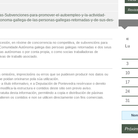
Rexist
das-Subvenciones-para-promover-el-autoempleo-y-la-actividad-
noma-gallega-de-las-personas-gallegas-retornadas-y-de-sus-des-
«
esión, en réxime de concorrencia no competitiva, de subvencións para
Lu
Comunidade Autónoma galega das persoas galegas retornadas e dos seus
s autónomas o por conta propia, o como socias traballadoras de
vas de traballo asociado.
3
10
 omisións, imprecisións ou erros que se puidesen producir nos datos ou
 poidan orixinarse pola súa utilización.
17
 a título informativo, e a Deputación de Pontevedra resérvase o dereito
modifica-la estructura e contidos deste sitio sen previo aviso.
24
ratuita desta información, permitindo a copia e distribución de páxinas
lteren os contidos e non se utilicen directamente con fins comerciais.
31
Non
Próxim