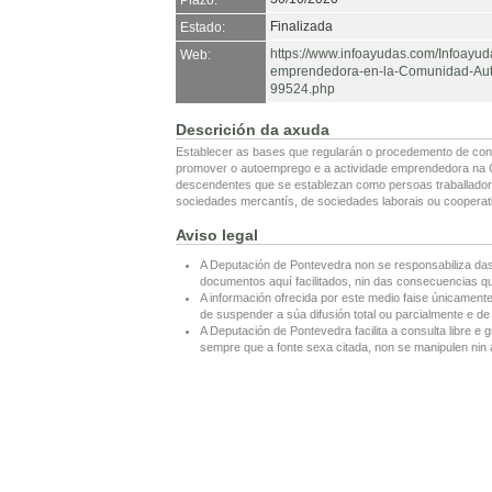
Plazo:
Finalizada
Estado:
https://www.infoayudas.com/Infoayu
Web:
emprendedora-en-la-Comunidad-Auto
99524.php
Descrición da axuda
Establecer as bases que regularán o procedemento de conc
promover o autoemprego e a actividade emprendedora na 
descendentes que se establezan como persoas traballadora
sociedades mercantís, de sociedades laborais ou cooperati
Aviso legal
A Deputación de Pontevedra non se responsabiliza das
documentos aquí facilitados, nin das consecuencias que
A información ofrecida por este medio faise únicamente
de suspender a súa difusión total ou parcialmente e de 
A Deputación de Pontevedra facilita a consulta libre e g
sempre que a fonte sexa citada, non se manipulen nin a