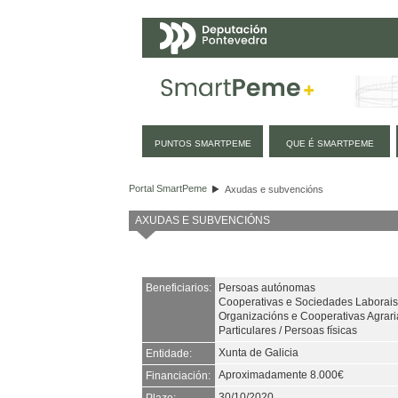
Navegación
PUNTOS SMARTPEME
QUE É SMARTPEME
Axudas e subvencións
Portal SmartPeme
Axudas e subvencións
AXUDAS E SUBVENCIÓNS
Beneficiarios:
Persoas autónomas
Cooperativas e Sociedades Laborais
Organizacións e Cooperativas Agrari
Particulares / Persoas físicas
Xunta de Galicia
Entidade:
Aproximadamente 8.000€
Financiación:
30/10/2020