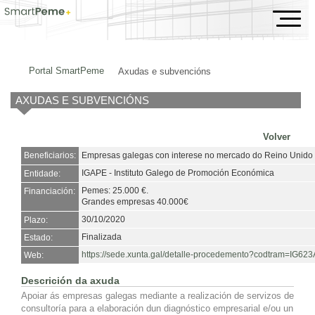
Axudas e subvencións
Portal SmartPeme
Axudas e subvencións
AXUDAS E SUBVENCIÓNS
Volver
Beneficiarios:
Empresas galegas con interese no mercado do Reino Unido
IGAPE - Instituto Galego de Promoción Económica
Entidade:
Pemes: 25.000 €.
Financiación:
Grandes empresas 40.000€
30/10/2020
Plazo:
Finalizada
Estado:
https://sede.xunta.gal/detalle-procedemento?codtram=I
Web:
Descrición da axuda
Apoiar ás empresas galegas mediante a realización de servizos de
consultoría para a elaboración dun diagnóstico empresarial e/ou un