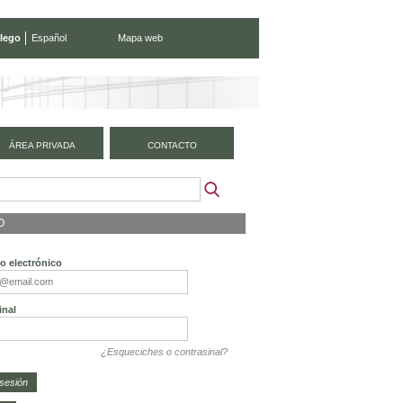
lego
Español
Mapa web
ÁREA PRIVADA
CONTACTO
O
o electrónico
inal
¿Esqueciches o contrasinal?