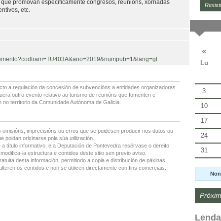
 que promovan especificamente congresos, reunións, xornadas
Rexist
ntivos, etc.
«
rocedemento?codtram=TU403A&ano=2019&numpub=1&lang=gl
Lu
cto a regulación da concesión de subvencións a entidades organizadoras
3
uera outro evento relativo ao turismo de reunións que fomenten e
 no territorio da Comunidade Autónoma de Galicia.
10
17
 omisións, imprecisións ou erros que se puidesen producir nos datos ou
24
 poidan orixinarse pola súa utilización.
 a título informativo, e a Deputación de Pontevedra resérvase o dereito
31
modifica-la estructura e contidos deste sitio sen previo aviso.
ratuita desta información, permitindo a copia e distribución de páxinas
lteren os contidos e non se utilicen directamente con fins comerciais.
Non
Próxim
Lenda