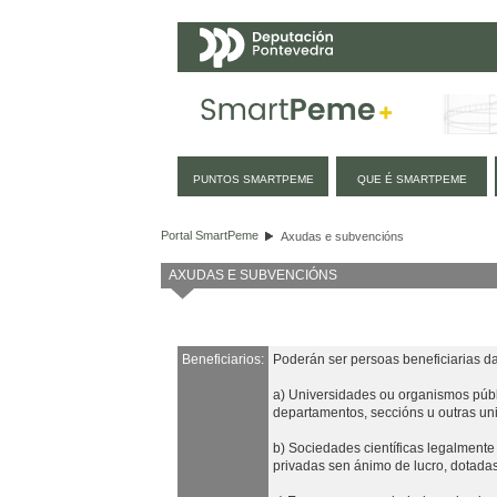
Navegación
PUNTOS SMARTPEME
QUE É SMARTPEME
Axudas e subvencións
Portal SmartPeme
Axudas e subvencións
AXUDAS E SUBVENCIÓNS
Beneficiarios:
Poderán ser persoas beneficiarias d
a) Universidades ou organismos públic
departamentos, seccións u outras un
b) Sociedades científicas legalmente 
privadas sen ánimo de lucro, dotadas