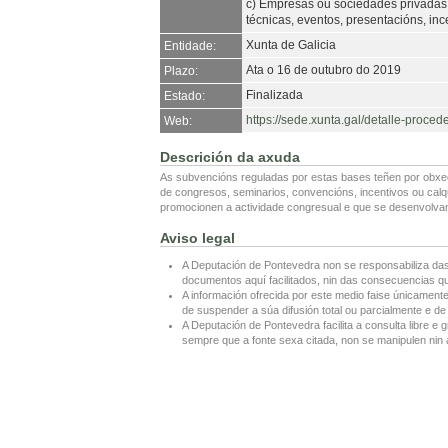
c) Empresas ou sociedades privadas
técnicas, eventos, presentacións, ince
Xunta de Galicia
Entidade:
Ata o 16 de outubro do 2019
Plazo:
Finalizada
Estado:
https://sede.xunta.gal/detalle-p
Web:
Descrición da axuda
As subvencións reguladas por estas bases teñen por obxe
de congresos, seminarios, convencións, incentivos ou calq
promocionen a actividade congresual e que se desenvolvan
Aviso legal
A Deputación de Pontevedra non se responsabiliza das
documentos aquí facilitados, nin das consecuencias que
A información ofrecida por este medio faise únicamente
de suspender a súa difusión total ou parcialmente e de 
A Deputación de Pontevedra facilita a consulta libre e g
sempre que a fonte sexa citada, non se manipulen nin a