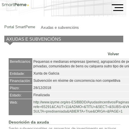
Axudas e subvencións
Portal SmartPeme
Axudas e subvencións
AXUDAS E SUBVENCIÓNS
Volver
Beneficiarios:
Pequenas e medianas empresas (pemes), agrupacións de pers
privadas, comunidades de bens ou calquera outro tipo de u
Xunta de Galicia
Entidade:
Subvención en réxime de concorrencia non competitiva
Financiación:
28/12/2018
Plazo:
Finalizada
Estado:
http://www.ipyme.org/es-ES/BBDD/AyudasIncentivos/Paginas
Web:
refe=65291&CAUT=11&ADMO=&TITU=&SECT=&SUBS=&VI
SULTA=prediseniada&ABIERTA=True&ORGA=&PAGE=1
Descrición da axuda
Serán subvencionables os proxectos de investimento en activos