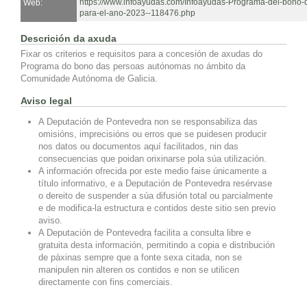
https://www.infoayudas.com/Infoayudas-Programa-del-bono-
Web:
para-el-ano-2023--118476.php
Descrición da axuda
Fixar os criterios e requisitos para a concesión de axudas do
Programa do bono das persoas autónomas no ámbito da
Comunidade Autónoma de Galicia.
Aviso legal
A Deputación de Pontevedra non se responsabiliza das
omisións, imprecisións ou erros que se puidesen producir
nos datos ou documentos aquí facilitados, nin das
consecuencias que poidan orixinarse pola súa utilización.
A información ofrecida por este medio faise únicamente a
título informativo, e a Deputación de Pontevedra resérvase
o dereito de suspender a súa difusión total ou parcialmente
e de modifica-la estructura e contidos deste sitio sen previo
aviso.
A Deputación de Pontevedra facilita a consulta libre e
gratuita desta información, permitindo a copia e distribución
de páxinas sempre que a fonte sexa citada, non se
manipulen nin alteren os contidos e non se utilicen
directamente con fins comerciais.