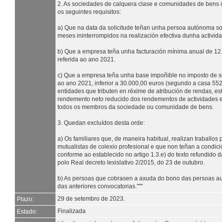
2. As sociedades de calquera clase e comunidades de bens c
os seguintes requisitos:
a) Que na data da solicitude teñan unha persoa autónoma so
meses ininterrompidos na realización efectiva dunha activida
b) Que a empresa teña unha facturación mínima anual de 12.
referida ao ano 2021.
c) Que a empresa teña unha base impoñible no imposto de so
ao ano 2021, inferior a 30.000,00 euros (segundo a casa 55
entidades que tributen en réxime de atribución de rendas, es
rendemento neto reducido dos rendementos de actividades
todos os membros da sociedade ou comunidade de bens.
3. Quedan excluídos desta orde:
a) Os familiares que, de maneira habitual, realizan traballo
mutualistas de colexio profesional e que non teñan a condici
conforme ao establecido no artigo 1.3.e) do texto refundido 
polo Real decreto lexislativo 2/2015, do 23 de outubro.
b) As persoas que cobrasen a axuda do bono das persoas
das anteriores convocatorias."""
29 de setembro de 2023.
Plazo:
Finalizada
Estado: