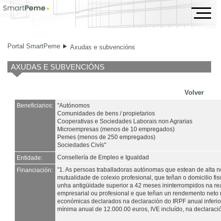
Axudas e subvencións
Portal SmartPeme
Axudas e subvencións
AXUDAS E SUBVENCIÓNS
Volver
Beneficiarios:
"Autónomos
Comunidades de bens / propietarios
Cooperativas e Sociedades Laborais non Agrarias
Microempresas (menos de 10 empregados)
Pemes (menos de 250 empregados)
Sociedades Civís"
Consellería de Empleo e Igualdad
Entidade:
"1. As persoas traballadoras autónomas que estean de alta 
Financiación:
mutualidade de colexio profesional, que teñan o domicilio fis
unha antigüidade superior a 42 meses ininterrompidos na rea
empresarial ou profesional e que teñan un rendemento neto
económicas declarados na declaración do IRPF anual inferio
mínima anual de 12.000.00 euros, IVE incluído, na declaraci