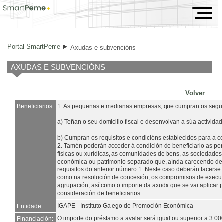
Axudas e subvencións
Portal SmartPeme
Axudas e subvencións
AXUDAS E SUBVENCIÓNS
Volver
Beneficiarios:
1. As pequenas e medianas empresas, que cumpran os seguin
a) Teñan o seu domicilio fiscal e desenvolvan a súa activida
b) Cumpran os requisitos e condicións establecidos para a c
2. Tamén poderán acceder á condición de beneficiario as per
físicas ou xurídicas, as comunidades de bens, as sociedades 
económica ou patrimonio separado que, aínda carecendo de 
requisitos do anterior número 1. Neste caso deberán facerse 
como na resolución de concesión, os compromisos de exec
agrupación, así como o importe da axuda que se vai aplicar 
consideración de beneficiarios.
IGAPE - Instituto Galego de Promoción Económica
Entidade:
O importe do préstamo a avalar será igual ou superior a 3.000
Financiación: