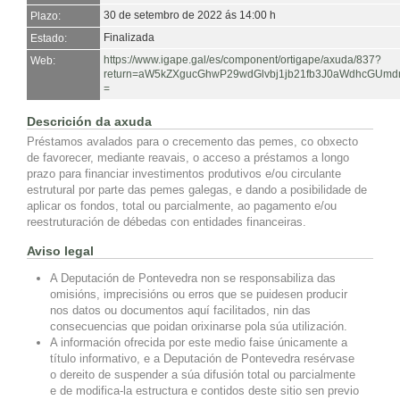
30 de setembro de 2022 ás 14:00 h
Plazo:
Finalizada
Estado:
https://www.igape.gal/es/component/ortigape/axuda/837?
Web:
return=aW5kZXgucGhwP29wdGlvbj1jb21fb3J0aWdhcGUm
=
Descrición da axuda
Préstamos avalados para o crecemento das pemes, co obxecto
de favorecer, mediante reavais, o acceso a préstamos a longo
prazo para financiar investimentos produtivos e/ou circulante
estrutural por parte das pemes galegas, e dando a posibilidade de
aplicar os fondos, total ou parcialmente, ao pagamento e/ou
reestruturación de débedas con entidades financeiras.
Aviso legal
A Deputación de Pontevedra non se responsabiliza das
omisións, imprecisións ou erros que se puidesen producir
nos datos ou documentos aquí facilitados, nin das
consecuencias que poidan orixinarse pola súa utilización.
A información ofrecida por este medio faise únicamente a
título informativo, e a Deputación de Pontevedra resérvase
o dereito de suspender a súa difusión total ou parcialmente
e de modifica-la estructura e contidos deste sitio sen previo