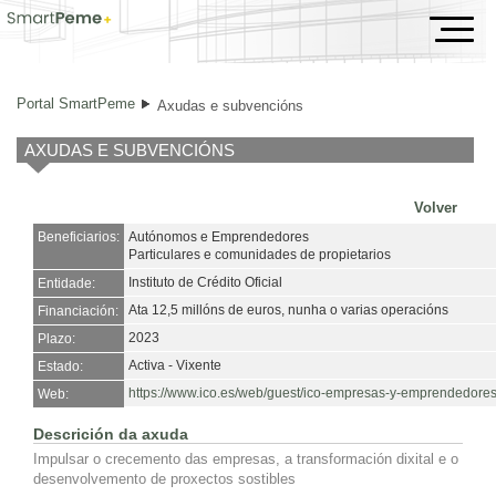
Axudas e subvencións
Portal SmartPeme
Axudas e subvencións
AXUDAS E SUBVENCIÓNS
Volver
Beneficiarios:
Autónomos e Emprendedores
Particulares e comunidades de propietarios
Instituto de Crédito Oficial
Entidade:
Ata 12,5 millóns de euros, nunha o varias operacións
Financiación:
2023
Plazo:
Activa - Vixente
Estado:
https://www.ico.es/web/guest/ico-empresas-y-emprendedore
Web:
Descrición da axuda
Impulsar o crecemento das empresas, a transformación dixital e o
desenvolvemento de proxectos sostibles