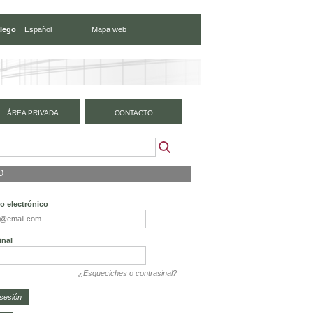
lego
Español
Mapa web
ÁREA PRIVADA
CONTACTO
O
o electrónico
inal
¿Esqueciches o contrasinal?