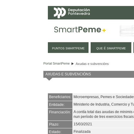
Navegación
PUNTOS SMARTPEME
QUE É SMARTPEME
Axudas e subvencións
Portal SmartPeme
Axudas e subvencións
AXUDAS E SUBVENCIÓNS
Beneficiarios:
Microempresas, Pemes e Sociedades
Ministerio de Industria, Comercio y 
Entidade:
A contía total das axudas de minim
Financiación:
nun período de tres exercicios fiscais
15/03/2021
Plazo:
Finalizada
Estado: