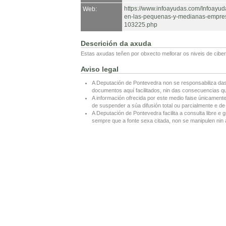
https://www.infoayudas.com/Infoayud
Web:
en-las-pequenas-y-medianas-empres
103225.php
Descrición da axuda
Estas axudas teñen por obxecto mellorar os niveis de ci
Aviso legal
A Deputación de Pontevedra non se responsabiliza das
documentos aquí facilitados, nin das consecuencias que
A información ofrecida por este medio faise únicamente
de suspender a súa difusión total ou parcialmente e de 
A Deputación de Pontevedra facilita a consulta libre e g
sempre que a fonte sexa citada, non se manipulen nin a