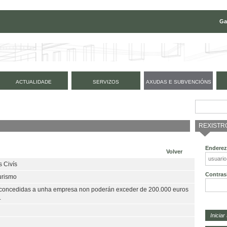
Ga
ACTUALIDADE
SERVIZOS
AXUDAS E SUBVENCIÓNS
REXISTR
Enderez
Volver
 Civís
Contras
Turismo
is concedidas a unha empresa non poderán exceder de 200.000 euros
.