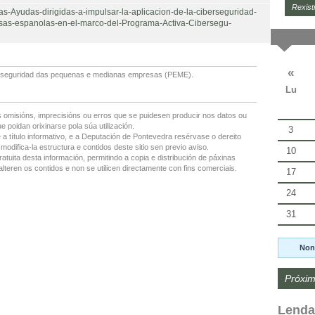
Rexist
as-Ayudas-dirigidas-a-impulsar-la-aplicacion-de-la-ciberseguridad-
as-espanolas-en-el-marco-del-Programa-Activa-Cibersegu-
«
berseguridad das pequenas e medianas empresas (PEME).
Lu
 omisións, imprecisións ou erros que se puidesen producir nos datos ou
 poidan orixinarse pola súa utilización.
3
 a título informativo, e a Deputación de Pontevedra resérvase o dereito
modifica-la estructura e contidos deste sitio sen previo aviso.
10
ratuita desta información, permitindo a copia e distribución de páxinas
lteren os contidos e non se utilicen directamente con fins comerciais.
17
24
31
Non
Próxim
Lenda